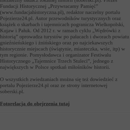
niezależny badacz lokalnej historii (soberski.pl). Prezes
Fundacji Historycznej „Przywracamy Pamięć”
(www.fundacjahistoryczna.pl), redaktor naczelny portalu
Pojezierze24.pl. Autor przewodników turystycznych oraz
książek o skarbach i tajemnicach pogranicza Wielkopolski,
Kujaw i Pałuk. Od 2012 r. w ramach cyklu „Wędrówki z
historią” oprowadza turystów po pałacach i dworach powiatu
gnieźnieńskiego i żnińskiego oraz po najciekawszych
historycznie miejscach (świątynie, miasteczka, wsie, itp) w
tym regionie. Pomysłodawca i organizator Festiwalu
Historycznego „Tajemnice Trzech Stuleci”, jednego z
największych w Polsce spotkań miłośników historii.
O wszystkich zwiedzaniach można się też dowiedzieć z
portalu Pojezierze24.pl oraz ze strony internetowej
soberski.pl.
Fotorelacja do obejrzenia tutaj