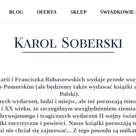
BLOG
OFERTA
SKLEP
ŚWIADKOWIE 
KSIĄŻKI
SPOTKANIA AUTORSKIE
WYCIECZKI
Marii i Franciszka Rubaszewskich wydaje przede wsz
-Pomorskim (ale będziemy także wydawać książki 
Polski).
REPORTAŻE
ch wydarzeń, ludzi i miejsc, ale też poruszają temat
 i XX wieku, ze szczególnym uwzględnieniem ziemia
zywojennego i tragicznych wydarzeń II wojny świa
i turystyczne i powieści. Nasze książki poruszają t
i nie chciał się zajmować... Z tego powodu są unika