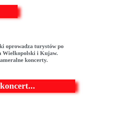
ski oprowadza turystów po
a Wielkopolski i Kujaw.
 kameralne koncerty.
koncert...