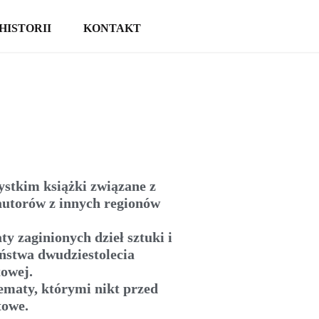
HISTORII
KONTAKT
ystkim książki związane z
autorów z innych regionów
y zaginionych dzieł sztuki i
ństwa dwudziestolecia
towej.
ematy, którymi nikt przed
towe.