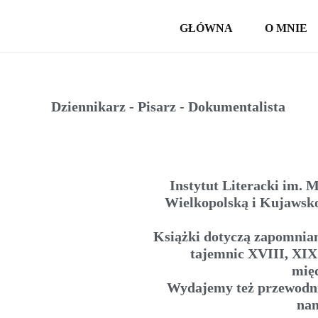
GŁÓWNA
O MNIE
Dziennikarz - Pisarz - Dokumentalista
Instytut Literacki im. 
Wielkopolską i Kujawsko
Książki dotyczą zapomniany
tajemnic XVIII, XIX
międ
Wydajemy też przewodnik
nam