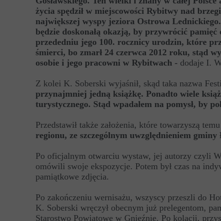
Gosławskiego. T
en wielki i z
nany w całej Polsce 
życia spędził w miejscowości Rybitwy nad brzeg
największej wyspy jeziora Ostrowa Lednickiego. 
będzie doskonałą okazją, by przywrócić pamięć 
przededniu jego 100. rocznicy urodzin, które pr
śmierci, bo zmarł 24 czerwca 2012 roku, stąd w
osobie i jego pracowni w Rybitwach -
dodaje I. W
Z kolei K. Soberski wyjaśnił, skąd taka nazwa Fest
przynajmniej jedną książkę. Ponadto wiele ksią
turystycznego. Stąd wpadałem na pomysł, by połą
Przedstawił także założenia, które towarzyszą tem
regionu, ze szczególnym uwzględnieniem gminy
Po oficjalnym otwarciu wystaw, jej autorzy czyli 
omówili swoje ekspozycje. Potem był czas na ind
pamiątkowe zdjęcia.
Po zakończeniu wernisażu, wszyscy przeszli do Hote
K. Soberski wręczył obecnym już prelegentom, pa
Starostwo Powiatowe w Gnieźnie. Po kolacji, przy