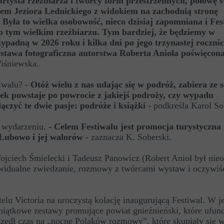
artysta rzeźbiarza i twórcy form przestrzennych, połowę 
iem Jeziora Lednickiego z widokiem na zachodnią stronę
Była to wielka osobowość, nieco dzisiaj zapomniana i Fes
o tym wielkim rzeźbiarzu. Tym bardziej, że będziemy w
zypadną w 2026 roku i kilka dni po jego trzynastej roczni
ystawa fotograficzna autorstwa Roberta Anioła poświęcona
iśniewska.
iwalu? -
Otóż wielu z nas udając się w podróż, zabiera ze 
żek powstaje po powrocie z jakiejś podroży, czy wypadu
czyć te dwie pasje: podróże i książki -
podkreśla Karol So
u wydarzeniu.
- Celem Festiwalu jest promocja turystyczna
 Łubowo i jej walorów
-
zaznacza K. Soberski.
Wojciech Śmielecki i Tadeusz Panowicz (Robert Anioł był nie
ywidualne zwiedzanie, rozmowy z twórcami wystaw i oczywiś
lu Victoria na uroczystą kolację inaugurującą Festiwal. W jej
miątkowe zestawy promujące powiat gnieźnieński, które ufun
szedł czas na „nocne Polaków rozmowy”, które skupiały się 