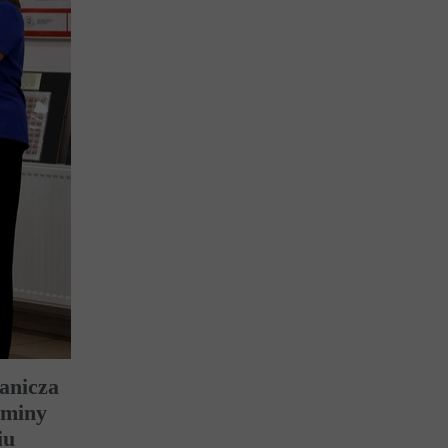
ranicza
Gminy
iu