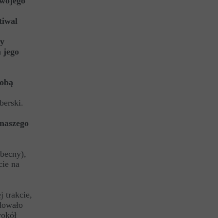
swojego
tiwal
cy
 jego
sobą
berski.
 naszego
obecny),
cie na
 trakcie,
dowało
wokół