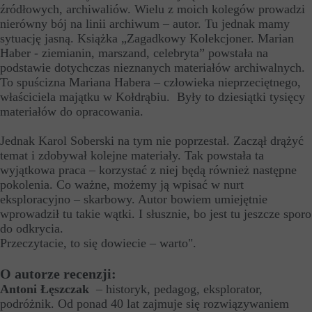
źródłowych, archiwaliów. Wielu z moich kolegów prowadzi
nierówny bój na linii archiwum – autor. Tu jednak mamy
sytuację jasną. Książka „Zagadkowy Kolekcjoner. Marian
Haber - ziemianin, marszand, celebryta” powstała na
podstawie dotychczas nieznanych materiałów archiwalnych.
To spuścizna Mariana Habera – człowieka nieprzeciętnego,
właściciela majątku w Kołdrąbiu. Były to dziesiątki tysięcy
materiałów do opracowania.
Jednak Karol Soberski na tym nie poprzestał. Zaczął drążyć
temat i zdobywał kolejne materiały. Tak powstała ta
wyjątkowa praca – korzystać z niej będą również następne
pokolenia. Co ważne, możemy ją wpisać w nurt
eksploracyjno – skarbowy. Autor bowiem umiejętnie
wprowadził tu takie wątki. I słusznie, bo jest tu jeszcze sporo
do odkrycia.
Przeczytacie, to się dowiecie – warto".
O autorze recenzji:
Antoni Łęszczak
– historyk, pedagog, eksplorator,
podróżnik. Od ponad 40 lat zajmuje się rozwiązywaniem