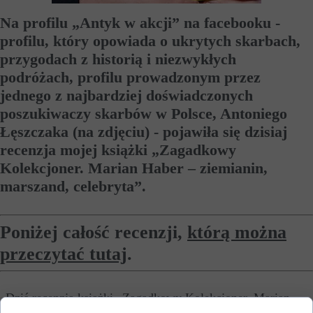
Na profilu „Antyk w akcji” na facebooku -
profilu, który opowiada o ukrytych skarbach,
przygodach z historią i niezwykłych
podróżach, profilu prowadzonym przez
jednego z najbardziej doświadczonych
poszukiwaczy skarbów w Polsce, Antoniego
Łęszczaka (na zdjęciu) - pojawiła się dzisiaj
recenzja mojej książki „Zagadkowy
Kolekcjoner. Marian Haber – ziemianin,
marszand, celebryta”.
Poniżej całość recenzji,
którą można
przeczytać tutaj
.
„Dziś recenzja książki „Zagadkowy Kolekcjoner. Marian
Haber - ziemianin, marszand, celebryta” (Gniezno 2021)