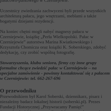
pałacowo-parkowego w Czerniejewie.
Uczestnicy zwiedzania zachwyceni byli przede wszystkich
architekturą pałacu, jego wnętrzami, meblami a także
bogatymi dziejami rezydencji.
Na koniec chętni mogli nabyć magnesy pałacu w
Czerniejewie, książkę „Perła Wielkopolski. Pałac w
Czerniejewie” autorstwa Marina Kwiatkowskiego i
Krzysztofa Chomicza oraz książki K. Soberskiego, zdobyć
dedykację, czy zrobić wspólną fotografię.
Stowarzyszenia, klubu seniora, firmy czy inne grupy
formalne chcące zwiedzić pałac w Czerniejewie – na
specjalne zamówienie - powinny kontaktować się z pałacem
w Czerniejewie: tel. 662-267-696
O przewodniku
Przewodnikiem był Karol Soberski, dziennikarz, pisarz i
niezależny badacz lokalnej historii (soberski.pl). Prezes
Fundacji Historycznej „Przywracamy Pamięć”