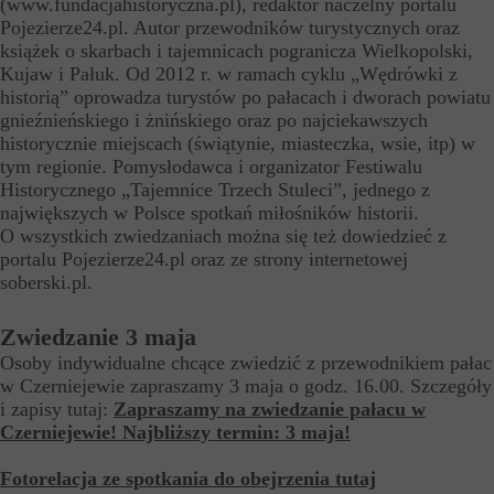
(www.fundacjahistoryczna.pl), redaktor naczelny portalu
Pojezierze24.pl. Autor przewodników turystycznych oraz
książek o skarbach i tajemnicach pogranicza Wielkopolski,
Kujaw i Pałuk. Od 2012 r. w ramach cyklu „Wędrówki z
historią” oprowadza turystów po pałacach i dworach powiatu
gnieźnieńskiego i żnińskiego oraz po najciekawszych
historycznie miejscach (świątynie, miasteczka, wsie, itp) w
tym regionie. Pomysłodawca i organizator Festiwalu
Historycznego „Tajemnice Trzech Stuleci”, jednego z
największych w Polsce spotkań miłośników historii.
O wszystkich zwiedzaniach można się też dowiedzieć z
portalu Pojezierze24.pl oraz ze strony internetowej
soberski.pl.
Zwiedzanie 3 maja
Osoby indywidualne chcące zwiedzić z przewodnikiem pałac
w Czerniejewie zapraszamy 3 maja o godz. 16.00. Szczegóły
i zapisy tutaj:
Zapraszamy na zwiedzanie pałacu w
Czerniejewie! Najbliższy termin: 3 maja!
Fotorelacja ze spotkania do obejrzenia tutaj