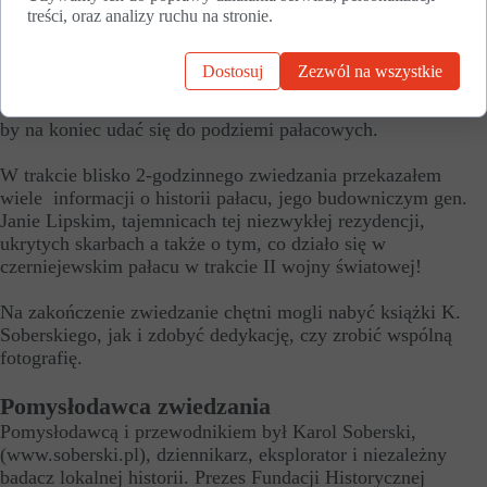
dawniej restauracja – obecnie Restauracja znajduje się w
treści, oraz analizy ruchu na stronie.
pałacu), następnie przez dziedziniec honorowy przeszli do
oranżerii, dalej przez tajne przejście udali się do Sypialni
Dostosuj
Zezwól na wszystkie
Hrabiny. Stamtąd poszli do Sali Balowej, dawnej biblioteki i
weszli na hol główny. Poznali historię Groty Pompejańskiej,
by na koniec udać się do podziemi pałacowych.
W trakcie blisko 2-godzinnego zwiedzania przekazałem
wiele informacji o historii pałacu, jego budowniczym gen.
Janie Lipskim, tajemnicach tej niezwykłej rezydencji,
ukrytych skarbach a także o tym, co działo się w
czerniejewskim pałacu w trakcie II wojny światowej!
Na zakończenie zwiedzanie chętni mogli nabyć książki K.
Soberskiego, jak i zdobyć dedykację, czy zrobić wspólną
fotografię.
Pomysłodawca zwiedzania
Pomysłodawcą i przewodnikiem był Karol Soberski,
(www.soberski.pl), dziennikarz, eksplorator i niezależny
badacz lokalnej historii. Prezes Fundacji Historycznej