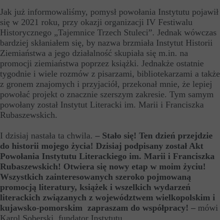
Jak już informowaliśmy, pomysł powołania Instytutu pojawił
się w 2021 roku, przy okazji organizacji IV Festiwalu
Historycznego „Tajemnice Trzech Stuleci”. Jednak wówczas
bardziej skłaniałem się, by nazwa brzmiała Instytut Historii
Ziemiaństwa a jego działalność skupiała się m.in. na
promocji ziemiaństwa poprzez książki. Jednakże ostatnie
tygodnie i wiele rozmów z pisarzami, bibliotekarzami a także
z gronem znajomych i przyjaciół, przekonał mnie, że lepiej
powołać projekt o znacznie szerszym zakresie. Tym samym
powołany został Instytut Literacki im. Marii i Franciszka
Rubaszewskich.
I dzisiaj nastała ta chwila.
–
Stało się! Ten dzień przejdzie
do historii mojego życia! Dzisiaj podpisany został Akt
Powołania Instytutu Literackiego im. Marii i Franciszka
Rubaszewskich! Otwiera się nowy etap w moim życiu!
Wszystkich zainteresowanych szeroko pojmowaną
promocją literatury, książek i wszelkich wydarzeń
literackich związanych z województwem wielkopolskim i
kujawsko-pomorskim zapraszam do współpracy! –
mówi
Karol Soberski, fundator Instytutu.