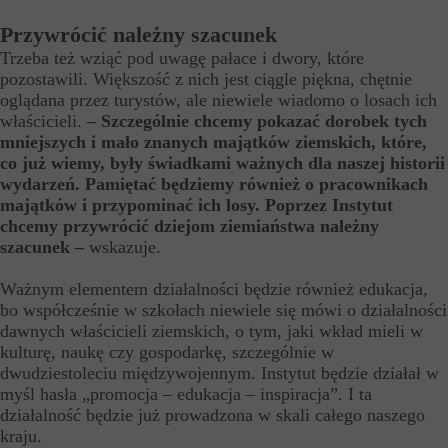
Przywrócić należny szacunek
Trzeba też wziąć pod uwagę pałace i dwory, które
pozostawili. Większość z nich jest ciągle piękna, chętnie
oglądana przez turystów, ale niewiele wiadomo o losach ich
właścicieli.
– Szczególnie chcemy pokazać dorobek tych
mniejszych i mało znanych majątków ziemskich, które,
co już wiemy, były świadkami ważnych dla naszej historii
wydarzeń. Pamiętać będziemy również o pracownikach
majątków i przypominać ich losy. Poprzez Instytut
chcemy przywrócić dziejom ziemiaństwa należny
szacunek –
wskazuje.
Ważnym elementem działalności będzie również edukacja,
bo współcześnie w szkołach niewiele się mówi o działalności
dawnych właścicieli ziemskich, o tym, jaki wkład mieli w
kulturę, naukę czy gospodarkę, szczególnie w
dwudziestoleciu międzywojennym. Instytut będzie działał w
myśl hasła „promocja – edukacja – inspiracja”. I ta
działalność będzie już prowadzona w skali całego naszego
kraju.