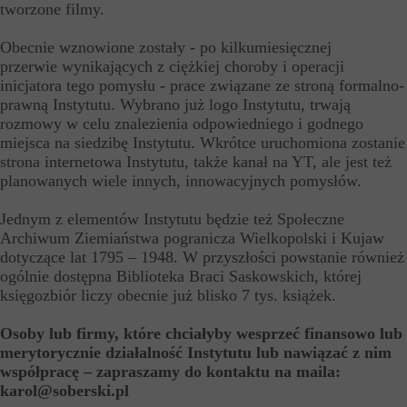
tworzone filmy.
Obecnie wznowione zostały - po kilkumiesięcznej
przerwie wynikających z ciężkiej choroby i operacji
inicjatora tego pomysłu
-
prace związane ze stroną formalno-
prawną Instytutu. Wybrano już logo Instytutu, trwają
rozmowy w celu znalezienia odpowiedniego i godnego
miejsca na siedzibę Instytutu. Wkrótce uruchomiona zostanie
strona internetowa Instytutu, także kanał na YT, ale jest też
planowanych wiele innych, innowacyjnych pomysłów.
Jednym z elementów Instytutu będzie też Społeczne
Archiwum Ziemiaństwa pogranicza Wielkopolski i Kujaw
dotyczące lat 1795 – 1948. W przyszłości powstanie również
ogólnie dostępna Biblioteka Braci Saskowskich, której
księgozbiór liczy obecnie już blisko 7 tys. książek.
Osoby lub firmy, które chciałyby wesprzeć finansowo lub
merytorycznie działalność Instytutu lub nawiązać z nim
współpracę – zapraszamy do kontaktu na maila:
karol@soberski.pl