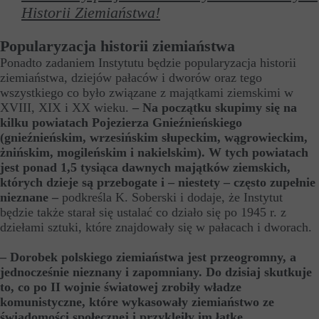
Historii Ziemiaństwa!
Popularyzacja historii ziemiaństwa
Ponadto zadaniem Instytutu będzie popularyzacja historii
ziemiaństwa, dziejów pałaców i dworów oraz tego
wszystkiego co było związane z majątkami ziemskimi w
XVIII, XIX i XX wieku.
– Na początku skupimy się na
kilku powiatach Pojezierza Gnieźnieńskiego
(gnieźnieńskim, wrzesińskim słupeckim, wągrowieckim,
żnińskim, mogileńskim i nakielskim). W tych powiatach
jest ponad 1,5 tysiąca dawnych majątków ziemskich,
których dzieje są przebogate i – niestety – często zupełnie
nieznane –
podkreśla K. Soberski i dodaje, że Instytut
będzie także starał się ustalać co działo się po 1945 r. z
dziełami sztuki, które znajdowały się w pałacach i dworach.
– Dorobek polskiego ziemiaństwa jest przeogromny, a
jednocześnie nieznany i zapomniany. Do dzisiaj skutkuje
to, co po II wojnie światowej zrobiły władze
komunistyczne, które wykasowały ziemiaństwo ze
świadomości społecznej i przykleiły im łatkę