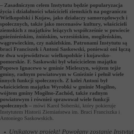
– Zasadniczym celem Instytutu będzie popularyzacja
życia i działalności właścicieli ziemskich na pograniczu
Wielkopolski i Kujaw, jako działaczy samorządowych i
społecznych, także jako mecenasów kultury, właścicieli
ziemskich z majątków leżących współcześnie w powiecie
gnieźnieńskim, żnińskim, wrzesińskim, mogileńskim,
wągrowieckim, czy nakielskim. Patronami Instytutu są
braci Franciszek i Antoni Saskowski, ponieważ oni łączą
te dwa województwa: wielkopolskie i kujawsko-
pomorskie. F. Saskowski był właścicielem majątku
Popowo Ignacewo w gminie Mieleszyn, wójtem tejże
gminy, radnym powiatowym w Gnieźnie i pełnił wiele
innych funkcji społecznych. Z kolei Antoni był
właścicielem majątku Wyrobki w gminie Mogilno,
wójtem gminy Mogilno-Zachód, także radnym
powiatowym i również sprawował wiele funkcji
społecznych –
mówi Karol Soberski, który pokieruje
Instytutem Historii Ziemiaństwa im. Braci Franciszka i
Antoniego Saskowskich.
Unikatowy projekt! Powołany zostanie Instytut