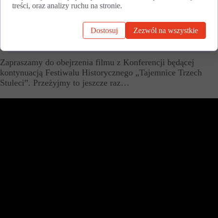
wrześniowe wydarzenie. Konferencja to nie tylko święto
treści, oraz analizy ruchu na stronie.
miłośników historii, pałaców, zagadek i tajemnic, ale też
możliwość poznania nowych, zawsze ciekawych i
Dostosuj
Zezwól na wszystkie
wyjątkowych osób, wymiana doświadczeń i nawiązanie
współpracy, które zaowocuje w przyszłości...
Zapraszamy do obejrzenia filmu z Konferencji będącej
kontynuacją Festiwalu Historycznego „Tajemnice Trzech
Stuleci”. Przeżyjmy to jeszcze raz…