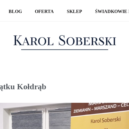
BLOG
OFERTA
SKLEP
ŚWIADKOWIE 
KSIĄŻKI
SPOTKANIA AUTORSKIE
WYCIECZKI
ątku Kołdrąb
REPORTAŻE