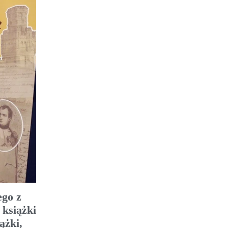
ego z
 książki
ążki,