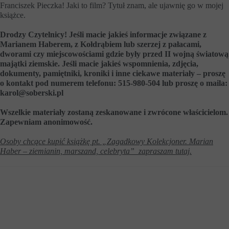
Franciszek Pieczka! Jaki to film? Tytuł znam, ale ujawnię go w mojej
książce.
Drodzy Czytelnicy! Jeśli macie jakieś informacje związane z
Marianem Haberem, z Kołdrąbiem lub szerzej z pałacami,
dworami czy miejscowościami gdzie były przed II wojną światową
majątki ziemskie. Jeśli macie jakieś wspomnienia, zdjęcia,
dokumenty, pamiętniki, kroniki i inne ciekawe materiały – proszę
o kontakt pod numerem telefonu: 515-980-504 lub proszę o maila:
karol@soberski.pl
Wszelkie materiały zostaną zeskanowane i zwrócone właścicielom.
Zapewniam anonimowość.
Osoby chcące kupić książkę pt. „Zagadkowy Kolekcjoner. Marian
Haber – ziemianin, marszand, celebryta” zapraszam tutaj.