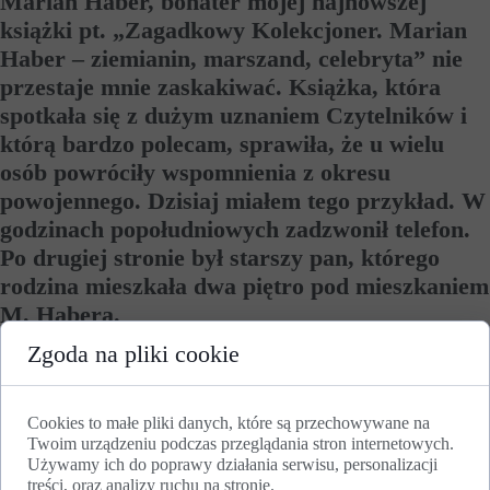
Marian Haber, bohater mojej najnowszej
książki pt. „Zagadkowy Kolekcjoner. Marian
Haber – ziemianin, marszand, celebryta” nie
przestaje mnie zaskakiwać. Książka, która
spotkała się z dużym uznaniem Czytelników i
którą bardzo polecam, sprawiła, że u wielu
osób powróciły wspomnienia z okresu
powojennego. Dzisiaj miałem tego przykład. W
godzinach popołudniowych zadzwonił telefon.
Po drugiej stronie był starszy pan, którego
rodzina mieszkała dwa piętro pod mieszkaniem
M. Habera.
Zgoda na pliki cookie
– Marian Haber jest doskonałym przykładem, jak łatwo
zapominamy o zasłużonych dla naszego regionu osobach. Dzisiaj
próżno szukać jakiejkolwiek tablicy z informacją, że tak wielki
Cookies to małe pliki danych, które są przechowywane na
kolekcjoner mieszkał w Kołdrąbiu. Dlatego jestem bardzo
Twoim urządzeniu podczas przeglądania stron internetowych.
szczęśliwy, że powstała ta książka. Tym bardziej, że ukazała się w
Używamy ich do poprawy działania serwisu, personalizacji
roku, w którym M. Haber obchodzi 120. urodziny. To jest mój
treści, oraz analizy ruchu na stronie.