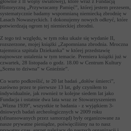
głównie z II wojny światowej), które wraz z Fundacją
Historyczną „Przywracamy Pamięć”, której jestem prezesem,
systematycznie badamy wspomnianą niemiecką zbrodnię w
Lasach Nowaszyckich. I dokonujemy nowych odkryć, które
potwierdzają ogrom tej niemieckiej zbrodni.
Z tego też względu, w tym roku ukaże się wydanie II,
rozszerzone, mojej książki „Zapomniana zbrodnia. Mroczna
tajemnica szpitala Dziekanka” w której przedstawię
najnowsze ustalenia w tym temacie. Premiera książki już w
czwartek, 28 listopada o godz. 18.00 w Centrum Kultury
„Scena to dziwna” w Gnieźnie”.
Co warto podkreślić, te 20 lat badań „dołów śmierci”,
zarówno przez te pierwsze 13 lat, gdy czyniłem to
indywidualnie, jak rownież te kolejne siedem lat jako
Fundacja i ostatnie dwa lata wraz ze Stowarzyszeniem
„Wizna 1939”, wszystkie te badania - z wyjątkiem 3-
dniowych badań archeologicznych w 2009 roku
(sfinansowanych przez samorząd) były organizowane za
nasze prywatne pieniądze, poświęciliśmy na to nasz
prywatny czas, sprzęt należący do naszych organizacji i