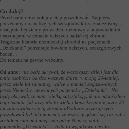
Co dalej?
Przed nami teraz kolejny etap poszukiwań. Najpierw
poczekamy na analizę tych szczątków które znaleźliśmy, a
następnie będziemy prowadzić rozmowy z odpowiednimi
instytucjami w temacie dalszych badań tej zbrodni.
Tragiczna historia niemieckiej zbrodni na pacjentach
„Dziekanki” potrzebuje bowiem dalszych, szczegółowych
badań…
Do tematu na pewno wrócimy.
Od autor:
nie będę ukrywał, że wczorajszy dzień jest dla
mnie osobiście bardzo ważnym dniem w mojej 20-letniej,
przez wiele lat samotnej, walce o pamięć zagazowanych
przez Niemców, niewinnych pacjentów „Dziekanki”. Nie
będę ukrywał, że mam wielką satysfakcję, iż nie odpuściłem
tego tematu, jak uczyniło to wielu i konsekwentnie przez 20
lat zajmowałem się tą zbrodnią.Podczas wczorajszych
poszukiwań był taki moment, że wszyscy gdzieś się rozeszli i
zostałem sam nad miejscem gdzie Niemcy palili
pacjentów „Dziekanki”... Była to wyjątkowa chwila...