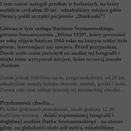
I tym razem nastąpił przełom w badaniach, na który
osobiście czekałem 20 lat - odnaleźliśmy miejsce gdzie
Niemcy palili szczątki pacjentów „Dziekanki”!
Główna w tym zasługa Dariusza Szymanowskiego,
prezesa Stowarzyszenia „Wizna 1939”, który przywiózł
ze sobą zdjęcie lotnicze 1944 roku na którym widać było
pewne, interesujące nas miejsca. Przed przyjazdem,
Darek wiele czasu poświęcił na analizę tej fotografii i
dzięki temu wytypował miejsce, które wczoraj zostało
zbadane.
Zanim jednak trafiliśmy na to, czego szukaliśmy od 20 lat,
odnalezione zostały kolejne dowody: medali, guziki i łuski…
Ziemia cały czas oddaje dowody tej niemieckiej zbrodni…
Przełomowa chwila…
Po kilku godzinach poszukiwań, około godziny 12.00
trafiliśmy wczoraj -
dzięki wspomnianej fotografii i
dogłębnej analizie Darka Szymanowskiego - na obszar
gdzie, na głębokości około pół metra, odnaleźliśmy