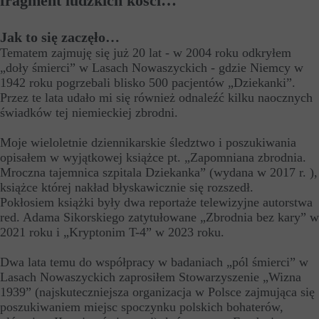
fragment ludzkich kości…
Jak to się zaczęło…
Tematem zajmuję się już 20 lat - w 2004 roku odkryłem
„doły śmierci” w Lasach Nowaszyckich - gdzie Niemcy w
1942 roku pogrzebali blisko 500 pacjentów „Dziekanki”.
Przez te lata udało mi się również odnaleźć kilku naocznych
świadków tej niemieckiej zbrodni.
Moje wieloletnie dziennikarskie śledztwo i poszukiwania
opisałem w wyjątkowej książce pt. „Zapomniana zbrodnia.
Mroczna tajemnica szpitala Dziekanka” (wydana w 2017 r. ),
książce której nakład błyskawicznie się rozszedł.
Pokłosiem książki były dwa reportaże telewizyjne autorstwa
red. Adama Sikorskiego zatytułowane „Zbrodnia bez kary” w
2021 roku i „Kryptonim T-4” w 2023 roku.
Dwa lata temu do współpracy w badaniach „pól śmierci” w
Lasach Nowaszyckich zaprosiłem Stowarzyszenie „Wizna
1939” (najskuteczniejsza organizacja w Polsce zajmująca się
poszukiwaniem miejsc spoczynku polskich bohaterów,