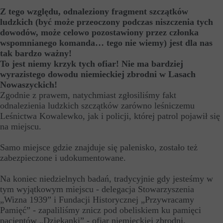
Z tego względu, odnaleziony fragment szczątków
ludzkich (być może przeoczony podczas niszczenia tych
dowodów, może celowo pozostawiony przez członka
wspomnianego komanda… tego nie wiemy) jest dla nas
tak bardzo ważny!
To jest niemy krzyk tych ofiar! Nie ma bardziej
wyrazistego dowodu niemieckiej zbrodni w Lasach
Nowaszyckich!
Zgodnie z prawem, natychmiast zgłosiliśmy fakt
odnalezienia ludzkich szczątków zarówno leśniczemu
Leśnictwa Kowalewko, jak i policji, której patrol pojawił się
na miejscu.
Samo miejsce gdzie znajduje się palenisko, zostało też
zabezpieczone i udokumentowane.
Na koniec niedzielnych badań, tradycyjnie gdy jesteśmy w
tym wyjątkowym miejscu - delegacja Stowarzyszenia
„Wizna 1939” i Fundacji Historycznej „Przywracamy
Pamięć” - zapaliliśmy znicz pod obeliskiem ku pamięci
pacjentów „Dziekanki” - ofiar niemieckiej zbrodni.