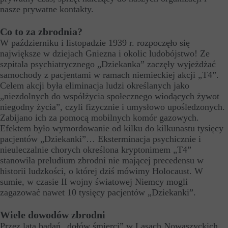
nasze prywatne kontakty.
Co to za zbrodnia?
W październiku i listopadzie 1939 r. rozpoczęło się
największe w dziejach Gniezna i okolic ludobójstwo! Ze
szpitala psychiatrycznego „Dziekanka” zaczęły wyjeżdżać
samochody z pacjentami w ramach niemieckiej akcji „T4”.
Celem akcji była eliminacja ludzi określanych jako
„niezdolnych do współżycia społecznego wiodących żywot
niegodny życia”, czyli fizycznie i umysłowo upośledzonych.
Zabijano ich za pomocą mobilnych komór gazowych.
Efektem było wymordowanie od kilku do kilkunastu tysięcy
pacjentów „Dziekanki”… Eksterminacja psychicznie i
nieuleczalnie chorych określona kryptonimem „T4”
stanowiła preludium zbrodni nie mającej precedensu w
historii ludzkości, o której dziś mówimy Holocaust. W
sumie, w czasie II wojny światowej Niemcy mogli
zagazować nawet 10 tysięcy pacjentów „Dziekanki”.
Wiele dowodów zbrodni
Przez lata badań „dołów śmierci” w Lasach Nowaszyckich,