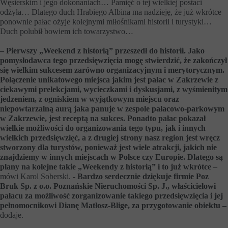
Węsierskim i jego dokonaniach… Pamięć o tej wielkiej postaci
odżyła… Dlatego duch Hrabiego Albina ma nadzieję, że już wkrótce
ponownie pałac ożyje kolejnymi miłośnikami historii i turystyki…
Duch polubił bowiem ich towarzystwo…
– Pierwszy „Weekend z historią” przeszedł do historii. Jako
pomysłodawca tego przedsięwzięcia mogę stwierdzić, że zakończył
się wielkim sukcesem zarówno organizacyjnym i merytorycznym.
Połączenie unikatowego miejsca jakim jest pałac w Zakrzewie z
ciekawymi prelekcjami, wycieczkami i dyskusjami, z wyśmienitym
jedzeniem, z ogniskiem w wyjątkowym miejscu oraz
niepowtarzalną aurą jaka panuje w zespole pałacowo-parkowym
w Zakrzewie, jest receptą na sukces. Ponadto pałac pokazał
wielkie możliwości do organizowania tego typu, jak i innych
wielkich przedsięwzięć, a z drugiej strony nasz region jest wręcz
stworzony dla turystów, ponieważ jest wiele atrakcji, jakich nie
znajdziemy w innych miejscach w Polsce czy Europie. Dlatego są
plany na kolejne takie „Weekendy z historią” i to już wkrótce
–
mówi Karol Soberski.
- Bardzo serdecznie dziękuje firmie Poz
Bruk Sp. z o.o. Poznańskie Nieruchomości Sp. J., właścicielowi
pałacu za możliwość zorganizowanie takiego przedsięwzięcia i jej
pełnomocnikowi Dianę Matłosz-Blige, za przygotowanie obiektu –
dodaje.