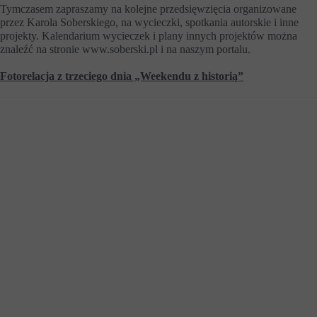
Tymczasem zapraszamy na kolejne przedsięwzięcia organizowane
przez Karola Soberskiego, na wycieczki, spotkania autorskie i inne
projekty. Kalendarium wycieczek i plany innych projektów można
znaleźć na stronie
www.soberski.pl
i na naszym portalu.
Fotorelacja z trzeciego dnia „Weekendu z historią”