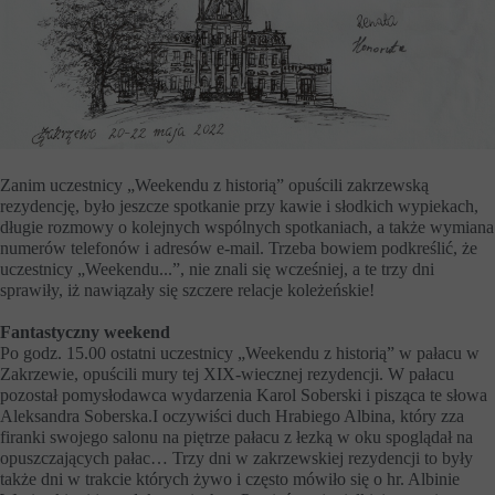
Zanim uczestnicy „Weekendu z historią” opuścili zakrzewską
rezydencję, było jeszcze spotkanie przy kawie i słodkich wypiekach,
długie rozmowy o kolejnych wspólnych spotkaniach, a także wymiana
numerów telefonów i adresów e-mail. Trzeba bowiem podkreślić, że
uczestnicy „Weekendu...”, nie znali się wcześniej, a te trzy dni
sprawiły, iż nawiązały się szczere relacje koleżeńskie!
Fantastyczny weekend
Po godz. 15.00 ostatni uczestnicy „Weekendu z historią” w pałacu w
Zakrzewie, opuścili mury tej XIX-wiecznej rezydencji. W pałacu
pozostał pomysłodawca wydarzenia Karol Soberski i pisząca te słowa
Aleksandra Soberska.I oczywiści duch Hrabiego Albina, który zza
firanki swojego salonu na piętrze pałacu z łezką w oku spoglądał na
opuszczających pałac… Trzy dni w zakrzewskiej rezydencji to były
także dni w trakcie których żywo i często mówiło się o hr. Albinie