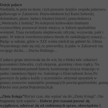
Dzieje pałacu
Niedziela, to pora na deser, czyli poznanie dziejów zespołu pałacowo-
parkowego w Zakrzewie. Przewodnikiem był Karol Soberski,
dziennikarz, pisarz, badacz lokalnej historii i pomysłodawca
„Weekendu z historią”.Po kolejnym królewskim śniadaniu
wyruszyliśmy poznawać dzieje miejsca, w którym spędzaliśmy
weekend. Trasa zwiedzania obejmowała: oficynę, wozownię, park i
pałac. W trakcie zwiedzania pałacu doszło do zaskakującej sytuacji…
Będąc w salonie, gdzie w XIX wieku mieścił się gabinet hr. Albina
Węsierskiego stało się coś, co potwierdza, iż pałac w Zakrzewie ma
swojego ducha…. Ducha Hrabiego…
Z pałacu grupa skierowała się do wsi, by z bliska móc zobaczyć
pozostałości folwarku, czyli olejarnię, gorzelnię i dom rządcy. Na
koniec natomiast poznali historię kamiennego krzyża stojącego w
parku i tamtejszej figury św. Antoniego z Dzieciątkiem Jezus.Po
powrocie do pałacu każdy z uczestników otrzymał upominek w
postaci zestawów materiałów promujących powiat gnieźnieński, gminę
Kłecko oraz portal Pojezierze24.pl.
„Złota Księga”
Był też czas, aby wpisać się do „Złotej Księgi”. Oto
fragmenty tych wpisów:
- Dobrze jest czasami poczuć się
wyjątkowo, oderwać się od codziennych spraw, obowiązków i