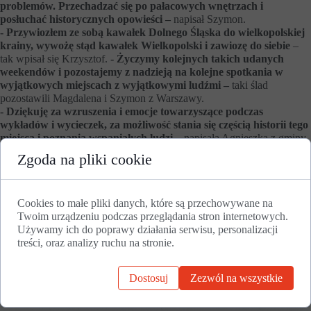
problemów. Przechadzać się po pałacowych wnętrzach i
posłuchać historycznych opowieści –
napisał Szymon.
- Przywiozłem ze sobą kawałek Dolnego Śląska do wielkopolskiej
krainy, wywożę stąd kawałek Wielkopolski i zawiozę do siebie
–
tak wpisał się Krzysztof.
- Życzymy kolejnych takich udanych
weekendów i pozostajemy z nadzieją na kolejne spotkania w
wyjątkowych miejscach z wyjątkowymi ludźmi –
taki ślad
pozostawili Magdalena i Szymon z Warszawy.
- Dziękuję za wzruszenia i emocje towarzyszące podczas
wykładów i wycieczek, za możliwość stania się częścią historii tego
miejsca i poznania wspaniałych ludzi
– napisała Agnieszka z gminy
Kostrzyn Wielkopolski. - Karolowi dziękujemy za ciekawe wykłady z
Zgoda na pliki cookie
historii będące inspiracją dla naszych dalszych podróży – wpisały się
Jolanta i Joanna z Warszawy.
- Magiczne miejsce oraz tajemnicze
historie zostaną w mej pamięci na zawsze –
to z kolei fragment
Cookies to małe pliki danych, które są przechowywane na
wpisu Sylwii z Gniezna.
Twoim urządzeniu podczas przeglądania stron internetowych.
Używamy ich do poprawy działania serwisu, personalizacji
Najbardziej jednak zaskoczyła wszystkich Renata, która przyjechała
treści, oraz analizy ruchu na stronie.
do pałacu z siostrą Honoratą, ponieważ w „Złotej Księdze” swoje
podziękowania… narysowała…
Dostosuj
Zezwól na wszystkie