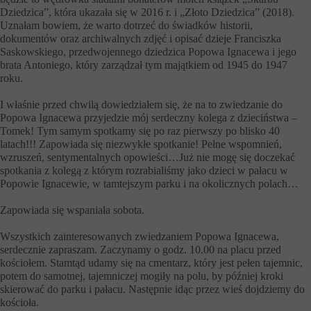
Dziedzica”, która ukazała się w 2016 r. i „Złoto Dziedzica” (2018).
Uznałam bowiem, że warto dotrzeć do świadków historii,
dokumentów oraz archiwalnych zdjęć i opisać dzieje Franciszka
Saskowskiego, przedwojennego dziedzica Popowa Ignacewa i jego
brata Antoniego, który zarządzał tym majątkiem od 1945 do 1947
roku.
I właśnie przed chwilą dowiedziałem się, że na to zwiedzanie do
Popowa Ignacewa przyjedzie mój serdeczny kolega z dzieciństwa –
Tomek! Tym samym spotkamy się po raz pierwszy po blisko 40
latach!!! Zapowiada się niezwykłe spotkanie! Pełne wspomnień,
wzruszeń, sentymentalnych opowieści…Już nie mogę się doczekać
spotkania z kolegą z którym rozrabialiśmy jako dzieci w pałacu w
Popowie Ignacewie, w tamtejszym parku i na okolicznych polach…
Zapowiada się wspaniała sobota.
Wszystkich zainteresowanych zwiedzaniem Popowa Ignacewa,
serdecznie zapraszam. Zaczynamy o godz. 10.00 na placu przed
kościołem. Stamtąd udamy się na cmentarz, który jest pełen tajemnic,
potem do samotnej, tajemniczej mogiły na polu, by później kroki
skierować do parku i pałacu. Następnie idąc przez wieś dojdziemy do
kościoła.