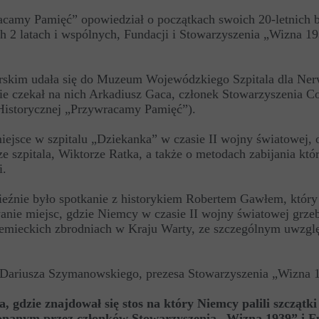
racamy Pamięć” opowiedział o początkach swoich 20-letnich 
ch 2 latach i wspólnych, Fundacji i Stowarzyszenia „Wizna 1
skim udała się do Muzeum Wojewódzkiego Szpitala dla Ne
e czekał na nich Arkadiusz Gaca, członek Stowarzyszenia Co
 Historycznej „Przywracamy Pamięć”).
ejsce w szpitalu „Dziekanka” w czasie II wojny światowej, 
 szpitala, Wiktorze Ratka, a także o metodach zabijania któ
i.
źnie było spotkanie z historykiem Robertem Gawłem, który
ie miejsc, gdzie Niemcy w czasie II wojny światowej grzeb
iemieckich zbrodniach w Kraju Warty, ze szczególnym uwzgl
dź Dariusza Szymanowskiego, prezesa Stowarzyszenia „Wizna 
, gdzie znajdował się stos na który Niemcy palili szczątki
konanym przez członków Stowarzyszenia „Wizna 1939” i F