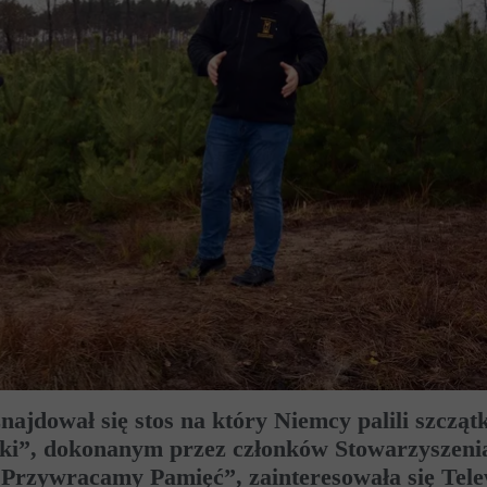
ajdował się stos na który Niemcy palili szczątk
nki”, dokonanym przez członków Stowarzyszeni
„Przywracamy Pamięć”, zainteresowała się Tele