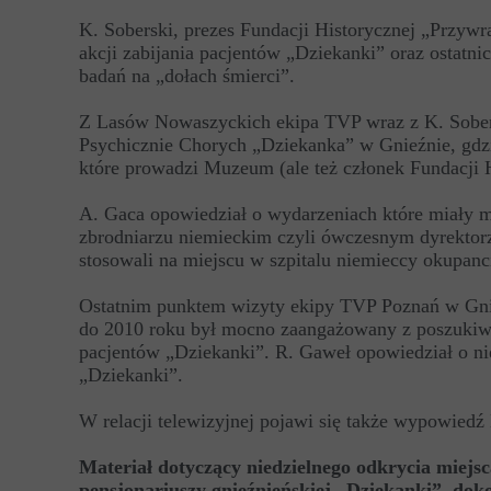
K. Soberski, prezes Fundacji Historycznej „Przyw
akcji zabijania pacjentów „Dziekanki” oraz ostatni
badań na „dołach śmierci”.
Z Lasów Nowaszyckich ekipa TVP wraz z K. Sober
Psychicznie Chorych „Dziekanka” w Gnieźnie, gdzi
które prowadzi Muzeum (ale też członek Fundacji
A. Gaca opowiedział o wydarzeniach które miały mi
zbrodniarzu niemieckim czyli ówczesnym dyrektorze
stosowali na miejscu w szpitalu niemieccy okupanc
Ostatnim punktem wizyty ekipy TVP Poznań w Gnie
do 2010 roku był mocno zaangażowany z poszukiwan
pacjentów „Dziekanki”. R. Gaweł opowiedział o n
„Dziekanki”.
W relacji telewizyjnej pojawi się także wypowie
Materiał dotyczący niedzielnego odkrycia miejsca
pensjonariuszy gnieźnieńskiej „Dziekanki”, do