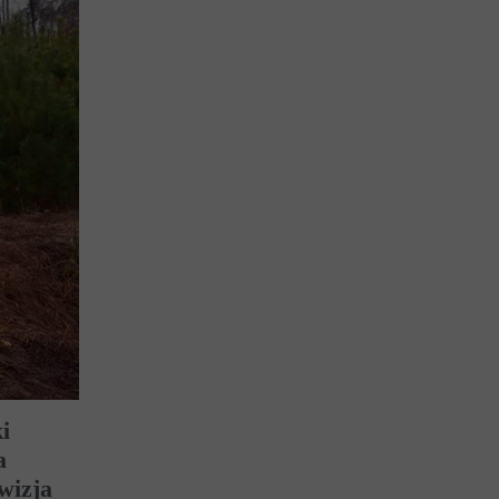
i
a
wizja