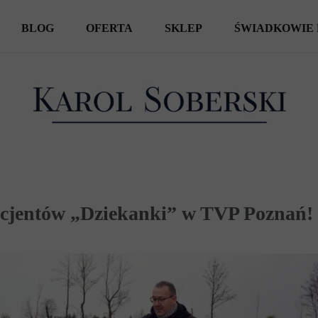
BLOG
OFERTA
SKLEP
ŚWIADKOWIE 
KSIĄŻKI
SPOTKANIA AUTORSKIE
WYCIECZKI
pacjentów „Dziekanki” w TVP Poznań!
REPORTAŻE