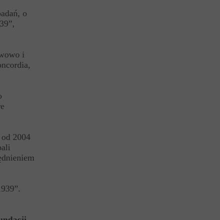
badań, o
939”,
rwowo i
ncordia,
o
re
 od 2004
ali
ędnieniem
1939”.
undacji