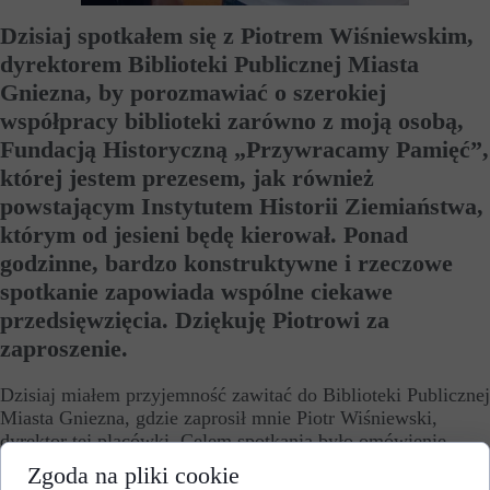
Dzisiaj spotkałem się z Piotrem Wiśniewskim,
dyrektorem Biblioteki Publicznej Miasta
Gniezna, by porozmawiać o szerokiej
współpracy biblioteki zarówno z moją osobą,
Fundacją Historyczną „Przywracamy Pamięć”,
której jestem prezesem, jak również
powstającym Instytutem Historii Ziemiaństwa,
którym od jesieni będę kierował. Ponad
godzinne, bardzo konstruktywne i rzeczowe
spotkanie zapowiada wspólne ciekawe
przedsięwzięcia. Dziękuję Piotrowi za
zaproszenie.
Dzisiaj miałem przyjemność zawitać do Biblioteki Publicznej
Miasta Gniezna, gdzie zaprosił mnie Piotr Wiśniewski,
dyrektor tej placówki. Celem spotkania było omówienie
współpracy biblioteki z moją osobą, Fundacją Historyczną
Zgoda na pliki cookie
„Przywracamy Pamięć”, której jestem prezesem, jak również