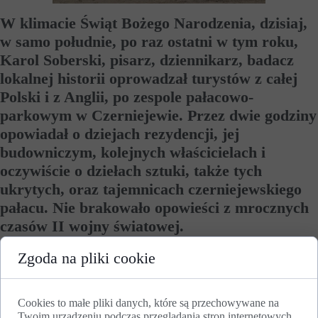
W klimacie Świąt Bożego Narodzenia, dzisiaj,
w samo południe, po raz ostatni w tym roku,
Karol Soberski, pisarz, dziennikarz, badacz
lokalnej historii oprowadzał turystów z całej
Polski i z Anglii, po zespole pałacowo-
parkowym w Czerniejewie. Przez dwie godziny
opowiadał o dziejach rezydencji, jej
budowniczym, kolejnych właścicielach i
oczywiście o dziełach sztuki, także tych
ukrytych, oraz tajemnicach czerniejewskiego
pałacu. Nie brakowało opowieści z mrocznych
czasów II wojny światowej.
Zgoda na pliki cookie
W kameralnym gronie 35 uczestników zwiedzania znaleźli
się mieszkańcy zarówno Wielkopolski, jak i Kujawsko-
Pomorskiego, Pomorskiego czy województwa
mazowieckiego, jak również jeden Anglik.
Cookies to małe pliki danych, które są przechowywane na
Twoim urządzeniu podczas przeglądania stron internetowych.