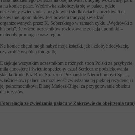
Trasa niedzielnego zwiedzania obejmowała: oficynę, wozownię, park,
a na koniec pałac. Wędrówka zakończyła się w pałacu gdzie
uczestnicy zwiedzania - przy kawie i słodkościach - oczekiwali na
losowanie upominków. Jest bowiem tradycją zwiedzań
organizowanych przez K. Soberskiego w ramach cyklu „Wędrówki z
historią”, że wśród uczestników rozlosowane zostają upominki –
materiały promujące nasz region.
Na koniec chętni mogli nabyć moje książki, jak i zdobyć dedykację,
czy zrobić wspólną fotografię.
Dziękuje wszystkim uczestnikom z różnych stron Polski za przybycie,
miłą atmosferę i świetnie spędzony czas! Serdeczne podziękowania
składa firmie Poz Bruk Sp. z o.o. Poznańskie Nieruchomości Sp. J.,
właścicielowi pałacu za możliwość zwiedzania tej pięknej rezydencji i
jej pełnomocnikowi Dianę Matłosz-Blige, za przygotowanie obiektu
dla turystów.
Fotorelacja ze zwiedzania pałacu w Zakrzewie do obejrzenia tutaj