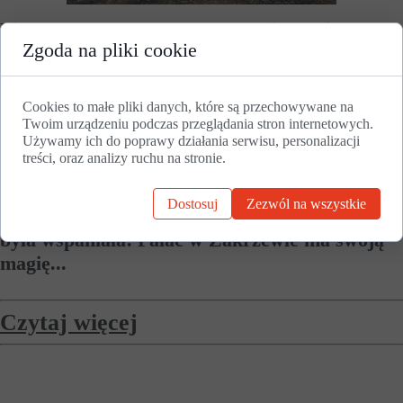
Pierwsze - po dwóch latach - zwiedzanie pałacu
Zgoda na pliki cookie
już za nami! W sobotę, 19 marca o godz. 10.00
rozpoczęło się poznawanie historii pałacu i jego
budowniczego hr. Albina Węsierskiego! Blisko
Cookies to małe pliki danych, które są przechowywane na
3 godzinne zwiedzanie pozwoliło turystom z
Twoim urządzeniu podczas przeglądania stron internetowych.
Używamy ich do poprawy działania serwisu, personalizacji
różnych stron Polski poznać dzieje tej
treści, oraz analizy ruchu na stronie.
unikatowej rezydencji! Warto podkreślić, że
uczestnicy zwiedzania byli zachwyceni
Dostosuj
Zezwól na wszystkie
klimatem pałacu, a atmosfera tego wydarzenia
była wspaniała! Pałac w Zakrzewie ma swoją
magię...
Czytaj więcej