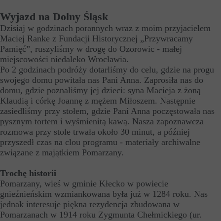
Wyjazd na Dolny Śląsk
Dzisiaj w godzinach porannych wraz z moim przyjacielem
Maciej Ranke z Fundacji Historycznej „Przywracamy
Pamięć”, ruszyliśmy w drogę do Ozorowic - małej
miejscowości niedaleko Wrocławia.
Po 2 godzinach podróży dotarliśmy do celu, gdzie na progu
swojego domu powitała nas Pani Anna. Zaprosiła nas do
domu, gdzie poznaliśmy jej dzieci: syna Macieja z żoną
Klaudią i córkę Joannę z mężem Miłoszem. Następnie
zasiedliśmy przy stołem, gdzie Pani Anna poczęstowała nas
pysznym tortem i wyśmienitą kawą. Nasza zapoznawcza
rozmowa przy stole trwała około 30 minut, a później
przyszedł czas na clou programu - materiały archiwalne
związane z majątkiem Pomarzany.
Trochę historii
Pomarzany, wieś w gminie Kłecko w powiecie
gnieźnieńskim wzmiankowana była już w 1284 roku. Nas
jednak interesuje piękna rezydencja zbudowana w
Pomarzanach w 1914 roku Zygmunta Chełmickiego (ur.