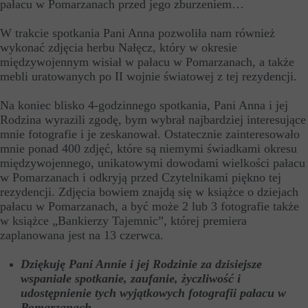
pałacu w Pomarzanach przed jego zburzeniem…
W trakcie spotkania Pani Anna pozwoliła nam również
wykonać zdjęcia herbu Nałęcz, który w okresie
międzywojennym wisiał w pałacu w Pomarzanach, a także
mebli uratowanych po II wojnie światowej z tej rezydencji.
Na koniec blisko 4-godzinnego spotkania, Pani Anna i jej
Rodzina wyrazili zgodę, bym wybrał najbardziej interesujące
mnie fotografie i je zeskanował. Ostatecznie zainteresowało
mnie ponad 400 zdjęć, które są niemymi świadkami okresu
międzywojennego, unikatowymi dowodami wielkości pałacu
w Pomarzanach i odkryją przed Czytelnikami piękno tej
rezydencji. Zdjęcia bowiem znajdą się w książce o dziejach
pałacu w Pomarzanach, a być może 2 lub 3 fotografie także
w książce „Bankierzy Tajemnic”, której premiera
zaplanowana jest na 13 czerwca.
Dziękuję Pani Annie i jej Rodzinie za dzisiejsze
wspaniałe spotkanie, zaufanie, życzliwość i
udostępnienie tych wyjątkowych fotografii pałacu w
Pomarzanach.