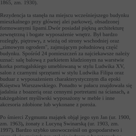
1865, zm. 1930).
Rezydencja ta stanęła na miejscu wcześniejszego budynku
mieszkalnego przy głównej alei parkowej, obsadzonej
formowanymi lipami.Dwór posiadał piękną architekturę
zewnętrzną i bogate wyposażenie wnętrz. Był bardzo
rozległy, piętrowy
,
z wieżą od strony wschodniej oraz
„zimowym ogrodem", zajmującym południową część
budynku. Spośród 24 pomieszczeń za najciekawsze należy
uznać: salę balową z parkietem kładzionym na warstwie
korka portugalskiego umeblowaną w stylu Ludwika XV,
salon z czarnymi sprzętami w stylu Ludwika Filipa oraz
buduar z wyposażeniem charakterystycznym dla epoki
Księstwa Warszawskiego. Ponadto w pałacu znajdowała się
jadalnia z boazerią oraz cennymi portretami na ścianach
,
a
takżegabinet myśliwski wyposażony w meble i inne
akcesoria zdobione lub wykonane z poroża.
Po śmierci Zygmunta majątek objął jego syn Jan (ur. 1900,
zm. 1963)
,
żonaty z Lucyną Swinarską (ur. 1903, zm.
1997)
.
Bardzo szybko unowocześnił on gospodarstwo i