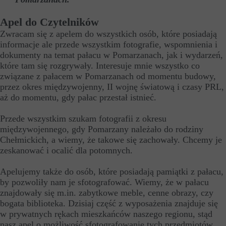
Apel do Czytelników
Zwracam się z apelem do wszystkich osób, które posiadają
informacje ale przede wszystkim fotografie, wspomnienia i
dokumenty na temat pałacu w Pomarzanach, jak i wydarzeń,
które tam się rozgrywały. Interesuje mnie wszystko co
związane z pałacem w Pomarzanach od momentu budowy,
przez okres międzywojenny, II wojnę światową i czasy PRL,
aż do momentu, gdy pałac przestał istnieć.
Przede wszystkim szukam fotografii z okresu
międzywojennego, gdy Pomarzany należało do rodziny
Chełmickich, a wiemy, że takowe się zachowały. Chcemy je
zeskanować i ocalić dla potomnych.
Apelujemy także do osób, które posiadają pamiątki z pałacu,
by pozwoliły nam je sfotografować. Wiemy, że w pałacu
znajdowały się m.in. zabytkowe meble, cenne obrazy, czy
bogata biblioteka. Dzisiaj część z wyposażenia znajduje się
w prywatnych rękach mieszkańców naszego regionu, stąd
nasz apel o możliwość sfotografowanie tych przedmiotów,