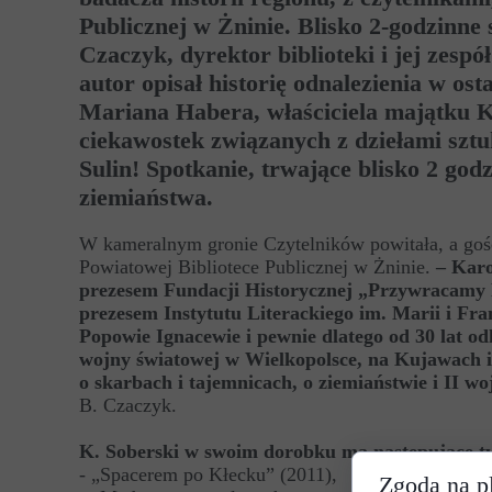
Publicznej w Żninie. Blisko 2-godzinne
Czaczyk, dyrektor biblioteki i jej zesp
autor opisał historię odnalezienia w ost
Mariana Habera, właściciela majątku Ko
ciekawostek związanych z dziełami sz
Sulin! Spotkanie, trwające blisko 2 god
ziemiaństwa.
W kameralnym gronie Czytelników powitała, a gości
Powiatowej Bibliotece Publicznej w Żninie.
– Karo
prezesem Fundacji Historycznej „Przywracamy P
prezesem Instytutu Literackiego im. Marii i Fr
Popowie Ignacewie i pewnie dlatego od 30 lat o
wojny światowej w Wielkopolsce, na Kujawach i
o skarbach i tajemnicach, o ziemiaństwie i II w
B. Czaczyk.
K. Soberski w swoim dorobku ma następujące ty
- „Spacerem po Kłecku” (2011),
Zgoda na pl