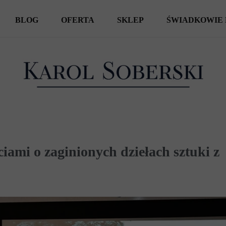
BLOG
OFERTA
SKLEP
ŚWIADKOWIE 
KSIĄŻKI
SPOTKANIA AUTORSKIE
WYCIECZKI
iami o zaginionych dziełach sztuki z
REPORTAŻE