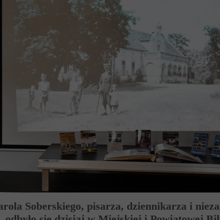
rola Soberskiego, pisarza, dziennikarza i niez
, odbyło się dzisiaj w Miejskiej i Powiatowej Bi