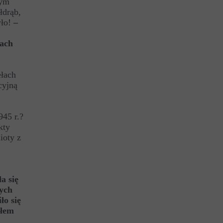
zym
łdrąb,
ło!
–
dach
ełach
cyjną
945 r.?
kty
ioty z
a się
zych
ło się
złem