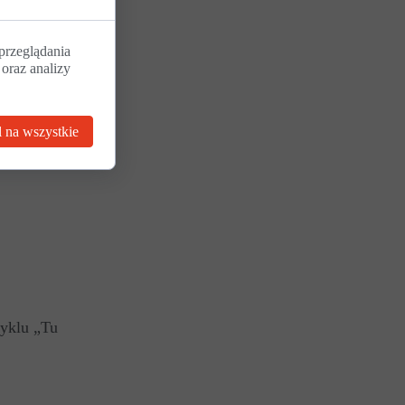
011) -
przeglądania
 oraz analizy
 na wszystkie
cyklu „Tu