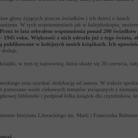
różne głosy żyjących jeszcze świadków i ich dzieci o latach
munizmu. W tych wspomnieniach jak w kalejdoskopie, możem
 Przez te lata zebrałem wspomnienia ponad 200 świadków h
 1945 roku. Większość z nich odeszła już z tego świata, al
dą publikowane w kolejnych moich książkach. Ich opowieśc
–
dodaje.
książki, w tym tę najnowszą, która ukaże się 20 czerwca, za
erskiego oraz uzyskać dedykację od autora. W trakcie spotka
ch poruszano wiele ciekawych tematów związanych z ziemia
kowej biblioteki i podpisał kilka książek dla czytelników, kt
stronie
Instytutu Literackiego im. Marii i Franciszka Rubasz
tutaj