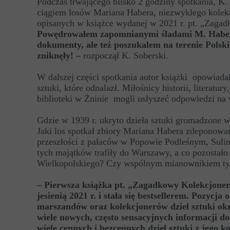
Podczas trwającego blisko 2 godziny spotkania, K.
ciągiem losów Mariana Habera, niezwykłego kolekcj
opisanych w książce wydanej w 2021 r. pt. „Zagadk
Powędrowałem zapomnianymi śladami M. Habera i
dokumenty, ale też poszukalem na terenie Polsk
zniknęły! –
rozpoczął K. Soberski.
W dalszej części spotkania autor książki opowiadał 
sztuki, które odnalazł. Miłośnicy historii, literatu
biblioteki w Żninie mogli usłyszeć odpowiedzi na 
Gdzie w 1939 r. ukryto dzieła sztuki gromadzone w
Jaki los spotkał zbiory Mariana Habera zdeponowa
przeszłości z pałaców w Popowie Podleśnym, Sulin
tych majątków trafiły do Warszawy, a co pozostało
Wielkopolskiego? Czy wspólnym mianownikiem tyc
– Pierwsza książka pt. „Zagadkowy Kolekcjoner.
jesienią 2021 r. i stała się bestsellerem. Pozyc
marszandów oraz kolekcjonerów dzieł sztuki okr
wiele nowych, często sensacyjnych informacji 
wiele cennych i bezcennych dzieł sztuki z jego ko