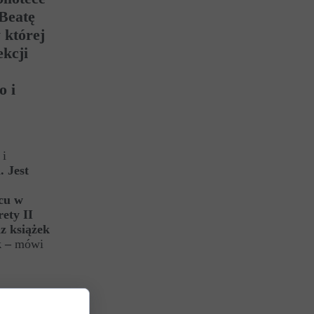
 Beatę
 której
ekcji
o i
 i
. Jest
acu w
ety II
z książek
k –
mówi