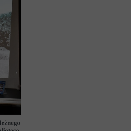
ależnego
bliotece