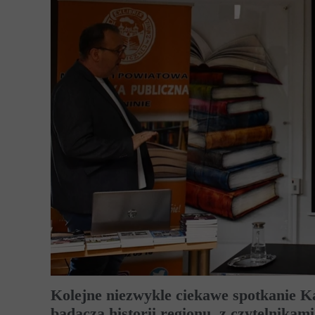
Kolejne niezwykle ciekawe spotkanie Ka
badacza historii regionu, z czytelnikami