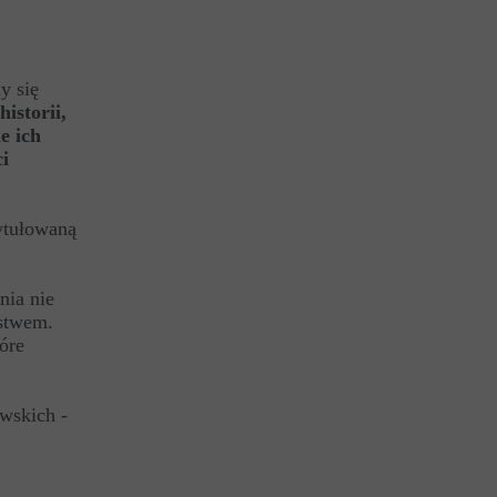
y się
istorii,
e ich
i
tytułowaną
nia nie
ństwem.
óre
ewskich -