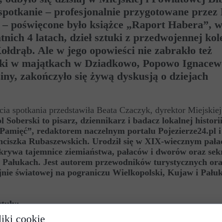
 spotkanie – profesjonalnie przygotowane przez
ół – poświęcone było książce „Raport Habera”, w
atnich 4 latach, dzieł sztuki z przedwojennej kol
łdrąb. Ale w jego opowieści nie zabrakło też
tuki w majątkach w Dziadkowo, Popowo Ignacew
ziny, zakończyło się żywą dyskusją o dziejach
a spotkania przedstawiła Beata Czaczyk, dyrektor Miejskiej
l Soberski to pisarz, dziennikarz i badacz lokalnej historii
amięć”, redaktorem naczelnym portalu Pojezierze24.pl i
anciszka Rubaszewskich. Urodził się w XIX-wiecznym pał
dkrywa tajemnice ziemiaństwa, pałaców i dworów oraz sekr
 Pałukach. Jest autorem przewodników turystycznych ora
ojnie światowej na pograniczu Wielkopolski, Kujaw i Pału
tuły:
iki cookie