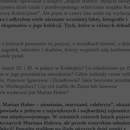
 Soberski opowiadał o książce „Raport Habera” będącej dals
onera dzieł sztuki i przedwojennego właściciela majątku Ko
owy Kolekcjoner”. Ale przez te cztery lata wiele się wydarzy
 odkryłem wiele nieznane wcześniej fakty, fotografie i
i eksponatów z jego kolekcji. Tych, które w różnych deka
o kulisach powstania tej pozycji, o świadkach historii, o dzi
ry, zagadek, sekretów i skarbów, którzy wypełnili salę konferen
wiele pytań.
 latach 20. i 30. w pałacu w Kołdrąbiu? Co odnaleziono po 1
ne w jego poznańskim mieszkaniu? Gdzie zniknęły cenne reli
ie, Popowie Ignacewie i Dziadkowie? Jakie bezcenne przedm
 w Wielkopolsce? Czy coś trafiło do Żnina lub Janowca
h wydarzeń jest Marian Haber?
 Marian Haber – ziemianin, marszand, celebryta”, ukazał
ja opowiada o jednym z największych i najbardziej tajemnic
esu międzywojennego. W ostatnich czterech latach pojawi
dotyczących Mariana Habera, ale przede wszystkim odnala
lekcji! Ponadto trafiłem na ślady ukrytych dzieł sztuki z