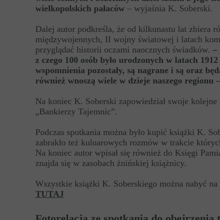
wielkopolskich pałaców
– wyjaśnia K. Soberski.
Dalej autor podkreśla, że od kilkunastu lat zbiera 
międzywojennych, II wojny światowej i latach ko
przyglądać historii oczami naocznych świadków.
–
z czego 100 osób było urodzonych w latach 1912 -
wspomnienia pozostały, są nagrane i są oraz bę
również wnoszą wiele w dzieje naszego regionu 
Na koniec K. Soberski zapowiedział swoje kolejne 
„Bankierzy Tajemnic”.
Podczas spotkania można było kupić książki K. Sob
zabrakło też kuluarowych rozmów w trakcie który
Na koniec autor wpisał się również do Księgi Pamiąt
znajda się w zasobach żnińskiej książnicy.
Wszystkie książki K. Soberskiego można nabyć na 
TUTAJ
Fotorelacja ze spotkania do obejrzenia 