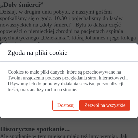
„Doły śmierci”
Dzisiaj, w drugim dniu pobytu, z naszymi gośćmi
spotkaliśmy się o godz. 10.30 i pojechaliśmy do lasów
nowaszyckich na „doły śmierci”. Była to dalsza część
opowieści o niemieckiej zbrodni na pacjentach szpitala
psychiatrycznego „Dziekanka”, którą Johannes i jego kolega
Sebastian, poznali wczoraj.
Zgoda na pliki cookie
Warto dodać, że Johannes, jak i Sebastian, mają tytuły
naukowe – są doktorami – i na co dzień pracują w BMW
Group w Monachium.
Cookies to małe pliki danych, które są przechowywane na
Twoim urządzeniu podczas przeglądania stron internetowych.
W Nowaszycach dołączył do nas Artur Hańczak, wójt gminy
Używamy ich do poprawy działania serwisu, personalizacji
Mieleszyn oraz Jarosław Pietrzak z żoną Lidią.
treści, oraz analizy ruchu na stronie.
Historia, którą nad „dołami śmierci” Karol Soberski
opowiedział gościom z Niemiec, mocno nimi wstrząsnęła.
Dostosuj
Zezwól na wszystkie
Nie mogli uwierzyć, że w ten sposób Niemcy grzebali
zamordowanych pacjentów „Dziekanki”.
Historyczne spotkanie...
Ale spotkanie w tym miejscu miało też inny wymiar. Jak