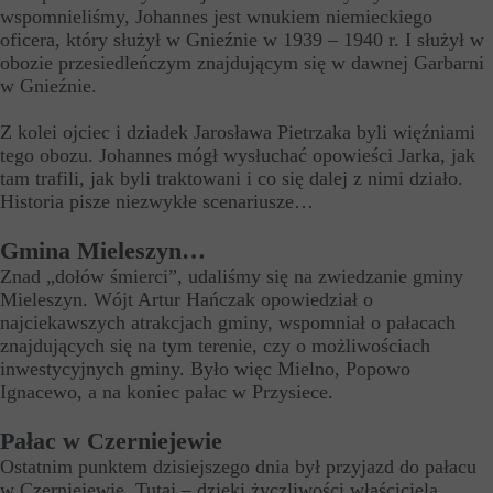
wspomnieliśmy, Johannes jest wnukiem niemieckiego
oficera, który służył w Gnieźnie w 1939 – 1940 r. I służył w
obozie przesiedleńczym znajdującym się w dawnej Garbarni
w Gnieźnie.
Z kolei ojciec i dziadek Jarosława Pietrzaka byli więźniami
tego obozu. Johannes mógł wysłuchać opowieści Jarka, jak
tam trafili, jak byli traktowani i co się dalej z nimi działo.
Historia pisze niezwykłe scenariusze…
Gmina Mieleszyn…
Znad „dołów śmierci”, udaliśmy się na zwiedzanie gminy
Mieleszyn. Wójt Artur Hańczak opowiedział o
najciekawszych atrakcjach gminy, wspomniał o pałacach
znajdujących się na tym terenie, czy o możliwościach
inwestycyjnych gminy. Było więc Mielno, Popowo
Ignacewo, a na koniec pałac w Przysiece.
Pałac w Czerniejewie
Ostatnim punktem dzisiejszego dnia był przyjazd do pałacu
w Czerniejewie. Tutaj – dzięki życzliwości właściciela