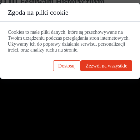
O III Festiwalu Historycznym
„Tajemnice Trzech Stuleci”, książce o
Zgoda na pliki cookie
pałacu w Zdziechowie i pierwszej edycji
Zakrzewo Palace Festival - 15 września
Cookies to małe pliki danych, które są przechowywane na
Twoim urządzeniu podczas przeglądania stron internetowych.
2022 r.
Używamy ich do poprawy działania serwisu, personalizacji
treści, oraz analizy ruchu na stronie.
Dostosuj
Zezwól na wszystkie