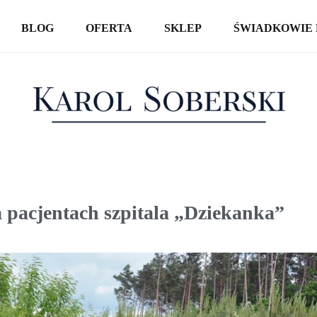
BLOG
OFERTA
SKLEP
ŚWIADKOWIE 
KSIĄŻKI
SPOTKANIA AUTORSKIE
WYCIECZKI
a pacjentach szpitala „Dziekanka”
REPORTAŻE