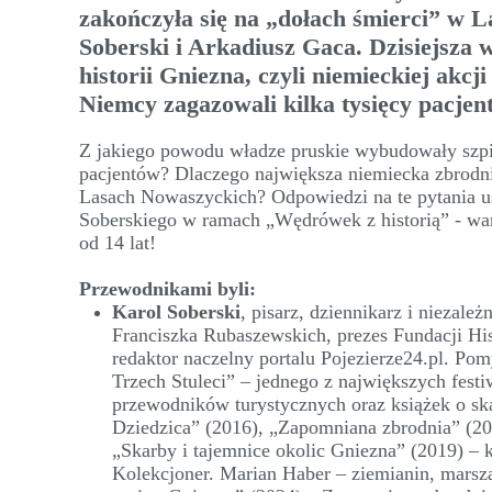
zakończyła się na „dołach śmierci” w 
Soberski i Arkadiusz Gaca. Dzisiejsza
historii Gniezna, czyli niemieckiej akc
Niemcy zagazowali kilka tysięcy pacjen
Z jakiego powodu władze pruskie wybudowały szp
pacjentów? Dlaczego największa niemiecka zbrodni
Lasach Nowaszyckich? Odpowiedzi na te pytania us
Soberskiego w ramach „Wędrówek z historią” - war
od 14 lat!
Przewodnikami byli:
Karol Soberski
, pisarz, dziennikarz i niezależ
Franciszka Rubaszewskich, prezes Fundacji Hi
redaktor naczelny portalu Pojezierze24.pl. Po
Trzech Stuleci” – jednego z największych festi
przewodników turystycznych oraz książek o ska
Dziedzica” (2016), „Zapomniana zbrodnia” (20
„Skarby i tajemnice okolic Gniezna” (2019) – 
Kolekcjoner. Marian Haber – ziemianin, marsza