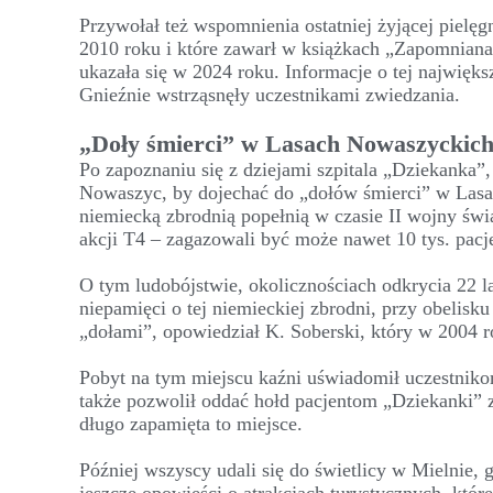
Przywołał też wspomnienia ostatniej żyjącej pielęgn
2010 roku i które zawarł w książkach „Zapomniana 
ukazała się w 2024 roku. Informacje o tej najwięk
Gnieźnie wstrząsnęły uczestnikami zwiedzania.
„Doły śmierci” w Lasach Nowaszyckic
Po zapoznaniu się z dziejami szpitala „Dziekanka”
Nowaszyc, by dojechać do „dołów śmierci” w Lasa
niemiecką zbrodnią popełnią w czasie II wojny św
akcji T4 – zagazowali być może nawet 10 tys. pacj
O tym ludobójstwie, okolicznościach odkrycia 22 
niepamięci o tej niemieckiej zbrodni, przy obelisk
„dołami”, opowiedział K. Soberski, który w 2004 r
Pobyt na tym miejscu kaźni uświadomił uczestnikom
także pozwolił oddać hołd pacjentom „Dziekanki”
długo zapamięta to miejsce.
Później wszyscy udali się do świetlicy w Mielnie, 