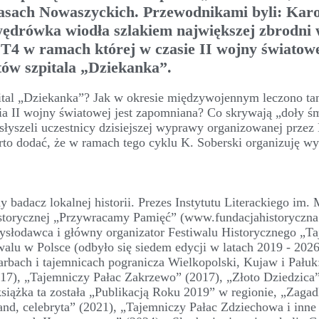
Lasach Nowaszyckich. Przewodnikami byli: Karo
 wędrówka wiodła szlakiem największej zbrodni
ji T4 w ramach której w czasie II wojny światow
tów szpitala „Dziekanka”.
ital „Dziekanka”? Jak w okresie międzywojennym leczono t
a II wojny światowej jest zapomniana? Co skrywają „doły ś
łyszeli uczestnicy dzisiejszej wyprawy organizowanej przez
to dodać, że w ramach tego cyklu K. Soberski organizuję wy
ny badacz lokalnej historii. Prezes Instytutu Literackiego im. M
storycznej „Przywracamy Pamięć” (www.fundacjahistoryczna.
mysłodawca i główny organizator Festiwalu Historycznego „T
walu w Polsce (odbyło się siedem edycji w latach 2019 - 2026
rbach i tajemnicach pogranicza Wielkopolski, Kujaw i Pałuk
17), „Tajemniczy Pałac Zakrzewo” (2017), „Złoto Dziedzica”
książka ta została „Publikacją Roku 2019” w regionie, „Zag
nd, celebryta” (2021), „Tajemniczy Pałac Zdziechowa i inne 