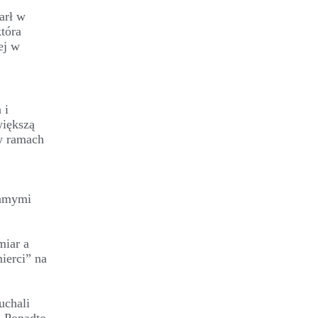
arł w
tóra
ej w
 i
większą
w ramach
samymi
miar a
ierci” na
uchali