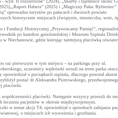
 wyd. II rozszerzone” (2024), „Skarby i tajemnice okolic G
(2025),„Raport Habera” (2025) i „Magiczny Pałac Rybieniec” 
ią” oprowadza turystów po pałacach i dworach powiatu
szych historycznie miejscach (świątynie, miasteczka, wsie, i
ego i Fundacji Historycznej „Przywracamy Pamięć”, regionalist
rzewodnik po katedrze gnieźnieńskiej i Muzeum Szpitala Dzie
acu w Niechanowie, gdzie kierując tamtejszą placówką oświat
 po raz pierwszym w tym miejscu – na parkingu przy ul.
oberskiego, uczestnicy wędrówki weszli na teren parku otac
y opowiedział o początkach szpitala, dlaczego powstał akura
rzybliżył postać dr Aleksandra Piotrowskiego, przedwojenneg
ej placówki.
az współczesności placówki. Następnie wszyscy przeszli do 
ch leczenia pacjentów w okresie międzywojennym.
czki w temat akcji T4, opowiedział o sposobach zabijania pa
światowej, o miejscach ich wywożenia i grzebania.