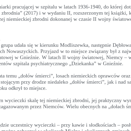
iarki pracującej w szpitalu w latach 1936-1940, do której dot
zbrodnia” (2017) i w wydaniu II, rozszerzonym tej książki, k
szej niemieckiej zbrodni dokonanej w czasie II wojny światow
h
, grupa udała się w kierunku Modliszewka, następnie Dębłowa
ch Nowaszyckich. Przyjazd w to miejsce związany był z naj
iatowej w Gnieźnie. W latach II wojny światowej, Niemcy – 
entów szpitala psychiatrycznego „Dziekanka” w Gnieźnie.
lata temu „dołów śmierci”, losach niemieckich oprawców oraz
u stojącym przy drodze niedaleko „dołów śmierci”, jak i nad 
oku odkrył to miejsce.
 wycieczki skalę tej niemieckiej zbrodni, jej praktyczny wy
 zagazowanym przez Niemców. Wielu obecnych na „dołach śm
gdzie uczestnicy wycieczki – przy kawie i słodkościach – posł