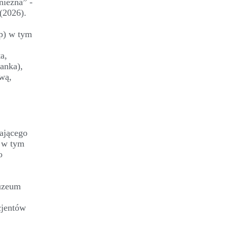
niezna” -
(2026).
tp) w tym
a,
kanka),
ową,
zającego
t w tym
o
muzeum
cjentów