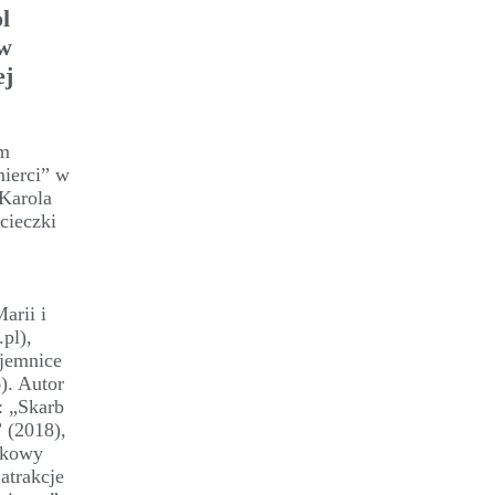
l
 w
ej
am
mierci” w
 Karola
cieczki
arii i
pl),
ajemnice
). Autor
: „Skarb
 (2018),
adkowy
atrakcje