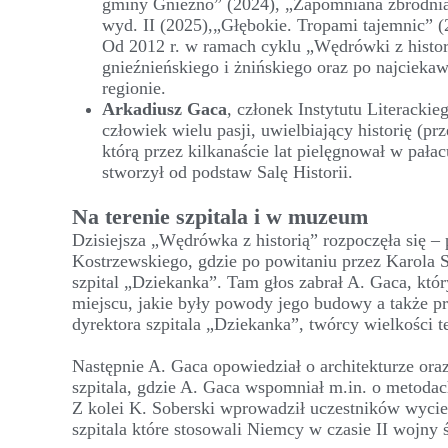
gminy Gniezno” (2024), „Zapomniana zbrodnia -
wyd. II (2025),„Głębokie. Tropami tajemnic” 
Od 2012 r. w ramach cyklu „Wędrówki z histor
gnieźnieńskiego i żnińskiego oraz po najciekaw
regionie.
Arkadiusz Gaca
, członek Instytutu Literacki
człowiek wielu pasji, uwielbiający historię (p
którą przez kilkanaście lat pielęgnował w pał
stworzył od podstaw Salę Historii.
Na terenie szpitala i w muzeum
Dzisiejsza „Wędrówka z historią” rozpoczęła się –
Kostrzewskiego, gdzie po powitaniu przez Karola S
szpital „Dziekanka”. Tam głos zabrał A. Gaca, któr
miejscu, jakie były powody jego budowy a także p
dyrektora szpitala „Dziekanka”, twórcy wielkości t
Następnie A. Gaca opowiedział o architekturze or
szpitala, gdzie A. Gaca wspomniał m.in. o metoda
Z kolei K. Soberski wprowadził uczestników wycie
szpitala które stosowali Niemcy w czasie II wojny 