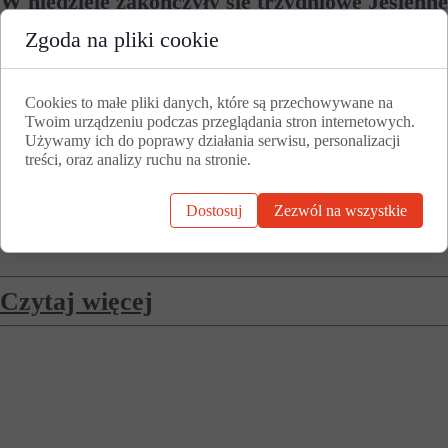
W niedzielę zakończyły się trzydniowe Jesienne
Spotkania Zamkowe w Uniejowie. W
Zgoda na pliki cookie
przedsięwzięciu, którego głównym punktem
były poszukiwania zabytków na terenie parku
przyległego do Zamku, uczestniczyło ponad
Cookies to małe pliki danych, które są przechowywane na
Twoim urządzeniu podczas przeglądania stron internetowych.
100 osób z całej Polski! W tym gronie znalazła
Używamy ich do poprawy działania serwisu, personalizacji
się także ekipa Fundacji Historycznej
treści, oraz analizy ruchu na stronie.
„Przywracamy Pamięć”, której prezes Karol
Soberski wygłosił prelekcję o zaginionych
Dostosuj
Zezwól na wszystkie
dziełach sztuki z kolekcji Mariana Haber.
Czytaj więcej