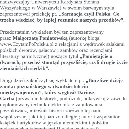
nadzwyczajny Uniwersytetu Kardynała Stefana
Wyszyńskiego w Warszawie) w swoim barwnym stylu
zaprezentował prelekcję pt.
„Sarmacja czyli Polska. Co
trzeba wiedzieć, by lepiej rozumieć naszych przodków”.
Przedostatnim wykładem był ten zaprezentowany
przez
Małgorzatę Poniatowską
(autorkę bloga
www.CzytamPoPolsku.pl z relacjami z wędrówek szlakami
polskich dworów, pałaców i zamków oraz recenzjami
literatury patriotycznej) noszący tytuł
„Pamiętajcie o
dworach, przecież stamtąd przyszliście, czyli drugie życie
ziemiańskich siedzib”.
Drugi dzień zakończył się wykładem pt.
„Burzliwe dzieje
zamku poznańskiego w dwudziestoleciu
międzywojennym”, który wygłosił Dariusz
Garba
(prywatnie historyk, podróżnik, odkrywca; z zawodu
dyplomowany technik-elektronik, z zamiłowania
poszukiwacz, miłośnik historii zarówno tej nam
współczesnej jak i tej bardzo odległej; autor i współautor
książek i artykułów w języku niemieckim i polskim
związanych z tajemnicami II wojny światowej).