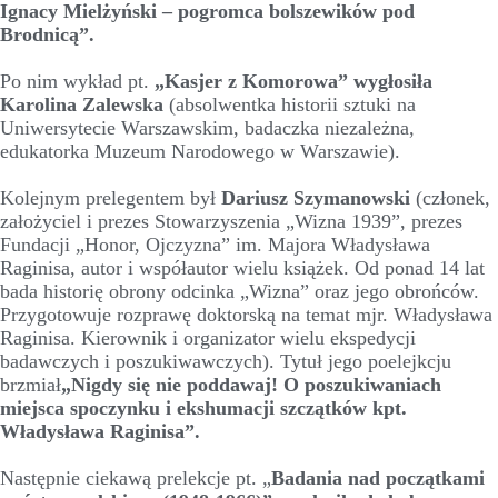
Ignacy Mielżyński – pogromca bolszewików pod
Brodnicą”.
Po nim wykład pt.
„Kasjer z Komorowa” wygłosiła
Karolina Zalewska
(absolwentka historii sztuki na
Uniwersytecie Warszawskim, badaczka niezależna,
edukatorka Muzeum Narodowego w Warszawie).
Kolejnym prelegentem był
Dariusz Szymanowski
(członek,
założyciel i prezes Stowarzyszenia „Wizna 1939”, prezes
Fundacji „Honor, Ojczyzna” im. Majora Władysława
Raginisa, autor i współautor wielu książek. Od ponad 14 lat
bada historię obrony odcinka „Wizna” oraz jego obrońców.
Przygotowuje rozprawę doktorską na temat mjr. Władysława
Raginisa. Kierownik i organizator wielu ekspedycji
badawczych i poszukiwawczych). Tytuł jego poelejkcju
brzmiał
„Nigdy się nie poddawaj! O poszukiwaniach
miejsca spoczynku i ekshumacji szczątków kpt.
Władysława Raginisa”.
Następnie ciekawą prelekcje pt. „
Badania nad początkami