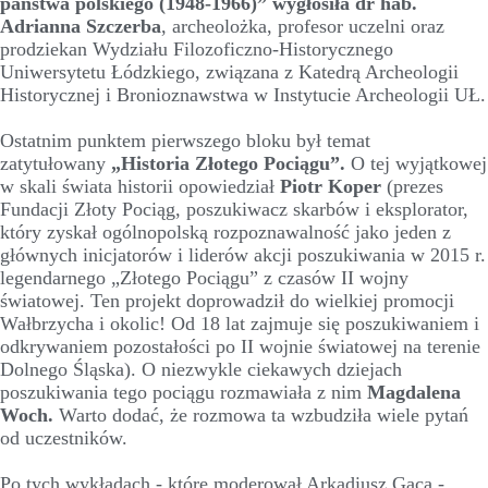
państwa polskiego (1948-1966)” wygłosiła dr hab.
Adrianna Szczerba
, archeolożka, profesor uczelni oraz
prodziekan Wydziału Filozoficzno-Historycznego
Uniwersytetu Łódzkiego, związana z Katedrą Archeologii
Historycznej i Bronioznawstwa w Instytucie Archeologii UŁ.
Ostatnim punktem pierwszego bloku był temat
zatytułowany
„Historia Złotego Pociągu”.
O tej wyjątkowej
w skali świata historii opowiedział
Piotr Koper
(prezes
Fundacji Złoty Pociąg, poszukiwacz skarbów i eksplorator,
który zyskał ogólnopolską rozpoznawalność jako jeden z
głównych inicjatorów i liderów akcji poszukiwania w 2015 r.
legendarnego „Złotego Pociągu” z czasów II wojny
światowej. Ten projekt doprowadził do wielkiej promocji
Wałbrzycha i okolic! Od 18 lat zajmuje się poszukiwaniem i
odkrywaniem pozostałości po II wojnie światowej na terenie
Dolnego Śląska). O niezwykle ciekawych dziejach
poszukiwania tego pociągu rozmawiała z nim
Magdalena
Woch.
Warto dodać, że rozmowa ta wzbudziła wiele pytań
od uczestników.
Po tych wykładach - które moderował Arkadiusz Gaca -