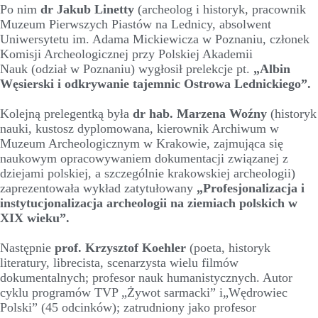
Po nim
dr Jakub Linetty
(archeolog i historyk, pracownik
Muzeum Pierwszych Piastów na Lednicy, absolwent
Uniwersytetu im. Adama Mickiewicza w Poznaniu, członek
Komisji Archeologicznej przy Polskiej Akademii
Nauk (odział w Poznaniu) wygłosił prelekcje pt.
„Albin
Węsierski i odkrywanie tajemnic Ostrowa Lednickiego”.
Kolejną prelegentką była
dr hab. Marzena Woźny
(historyk
nauki, kustosz dyplomowana, kierownik Archiwum w
Muzeum Archeologicznym w Krakowie, zajmująca się
naukowym opracowywaniem dokumentacji związanej z
dziejami polskiej, a szczególnie krakowskiej archeologii)
zaprezentowała wykład zatytułowany
„Profesjonalizacja i
instytucjonalizacja archeologii na ziemiach polskich w
XIX wieku”.
Następnie
prof. Krzysztof Koehler
(poeta, historyk
literatury, librecista, scenarzysta wielu filmów
dokumentalnych; profesor nauk humanistycznych. Autor
cyklu programów TVP „Żywot sarmacki” i„Wędrowiec
Polski” (45 odcinków); zatrudniony jako profesor