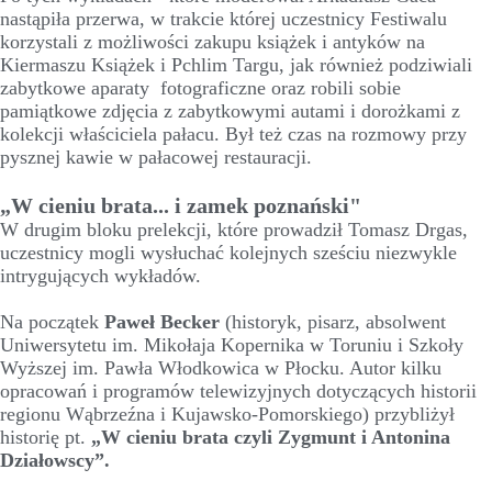
nastąpiła przerwa, w trakcie której uczestnicy Festiwalu
korzystali z możliwości zakupu książek i antyków na
Kiermaszu Książek i Pchlim Targu, jak również podziwiali
zabytkowe aparaty fotograficzne oraz robili sobie
pamiątkowe zdjęcia z zabytkowymi autami i dorożkami z
kolekcji właściciela pałacu. Był też czas na rozmowy przy
pysznej kawie w pałacowej restauracji.
„W cieniu brata... i zamek poznański"
W drugim bloku prelekcji, które prowadził Tomasz Drgas,
uczestnicy mogli wysłuchać kolejnych sześciu niezwykle
intrygujących wykładów.
Na początek
Paweł Becker
(historyk, pisarz, absolwent
Uniwersytetu im. Mikołaja Kopernika w Toruniu i Szkoły
Wyższej im. Pawła Włodkowica w Płocku. Autor kilku
opracowań i programów telewizyjnych dotyczących historii
regionu Wąbrzeźna i Kujawsko-Pomorskiego) przybliżył
historię pt.
„W cieniu brata czyli Zygmunt i Antonina
Działowscy”.