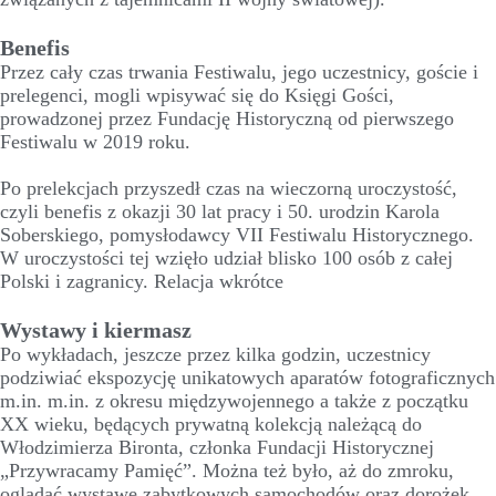
Benefis
Przez cały czas trwania Festiwalu, jego uczestnicy, goście i
prelegenci, mogli wpisywać się do Księgi Gości,
prowadzonej przez Fundację Historyczną od pierwszego
Festiwalu w 2019 roku.
Po prelekcjach przyszedł czas na wieczorną uroczystość,
czyli benefis z okazji 30 lat pracy i 50. urodzin Karola
Soberskiego, pomysłodawcy VII Festiwalu Historycznego.
W uroczystości tej wzięło udział blisko 100 osób z całej
Polski i zagranicy. Relacja wkrótce
Wystawy i kiermasz
Po wykładach, jeszcze przez kilka godzin, uczestnicy
podziwiać ekspozycję unikatowych aparatów fotograficznych
m.in. m.in. z okresu międzywojennego a także z początku
XX wieku, będących prywatną kolekcją należącą do
Włodzimierza Bironta, członka Fundacji Historycznej
„Przywracamy Pamięć”. Można też było, aż do zmroku,
oglądać wystawę zabytkowych samochodów oraz dorożek,