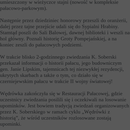
umieszczony w wieżyczce stajni (nowość w kompleksie
pałacowo-parkowym).
Następnie przez dziedziniec honorowy przeszli do oranżerii,
dalej przez tajne przejście udali się do Sypialni Hrabiny.
Stamtąd poszli do Sali Balowej, dawnej biblioteki i weszli na
hol główny. Poznali historię Groty Pompejańskiej, a na
koniec zeszli do pałacowych podziemi.
W trakcie blisko 2-godzinnego zwiedzania K. Soberski
przekazał informacji o historii pałacu, jego budowniczym
gen. Janie Lipskim, tajemnicach tej niezwykłej rezydencji,
ukrytych skarbach a także o tym, co działo się w
czerniejewskim pałacu w trakcie II wojny światowej!
Wędrówka zakończyła się w Restauracji Pałacowej, gdzie
uczestnicy zwiedzania posilili się i oczekiwali na losowanie
upominków. Jest bowiem tradycją zwiedzań organizowanych
przez K. Soberskiego w ramach cyklu „Wędrówki z
historią”, że wśród uczestników rozlosowane zostają
upominki.