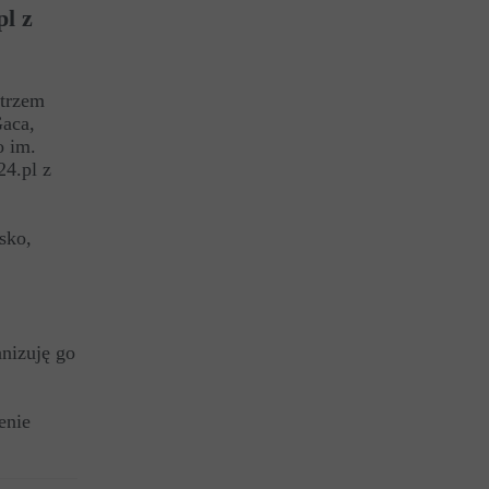
pl z
strzem
Gaca,
o im.
24.pl z
sko,
nizuję go
enie