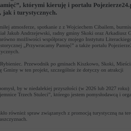
ięć”, którymi kieruję i portalu Pojezierze24.
jak i turystycznych.
miłej atmosferze, spotkanie z z Wojciechem Cibailem, burmi
iał Jakub Andrzejewski, radny gminy Skoki oraz Arkadiusz 
zarówno możliwości współpracy mojego Instytutu Literackieg
storycznej „Przywracamy Pamięć” a także portalu Pojezierze
tycznych.
 Rybieniec. Przewodnik po gminach Kiszkowo, Skoki, Mieści
 Gminy w ten projekt, szczególnie że dotyczy on atrakcji
omysł, by w niedalekiej przyszłości (w 2026 lub 2027 roku)
emnice Trzech Stuleci”, którego jestem pomysłodawcą i orga
kło również spraw związanych z promocją turystyczną na ter
aszczyznach.