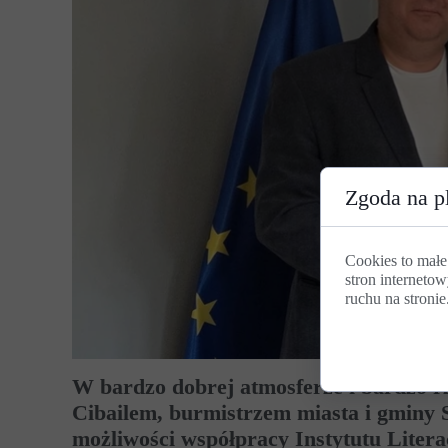
Zgoda na pl
Cookies to małe
stron internetow
ruchu na stronie
W bardzo dobrej atmosferze i bardzo r
Cibailem, burmistrzem miasta i gminy
możliwości współpracy Instytutu Liter