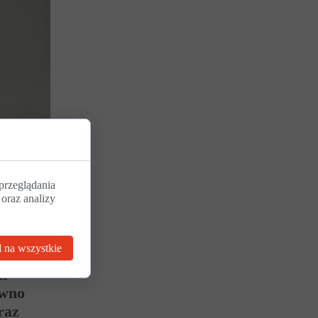
przeglądania
 oraz analizy
 na wszystkie
m
ówno
raz