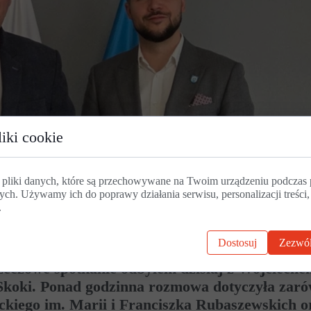
iki cookie
 pliki danych, które są przechowywane na Twoim urządzeniu podczas 
ych. Używamy ich do poprawy działania serwisu, personalizacji treści,
.
Dostosuj
Zezwól
zeczowe spotkanie odbyłem dzisiaj z Wojcieche
 Skoki. Ponad godzinna rozmowa dotyczyła zar
ackiego im. Marii i Franciszka Rubaszewskich o