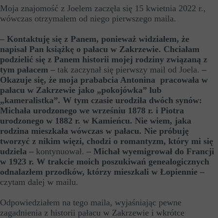
Moja znajomość z Joelem zaczęła się 15 kwietnia 2022 r.,
wówczas otrzymałem od niego pierwszego maila.
– Kontaktuję się z Panem, ponieważ widziałem, że
napisał Pan książkę o pałacu w Zakrzewie. Chciałam
podzielić się z Panem historii mojej rodziny związaną z
tym pałacem –
tak zaczynał się pierwszy mail od Joela.
–
Okazuje się, że moja prababcia Antonina pracowała w
pałacu w Zakrzewie jako „pokojówka” lub
„kameralistka”. W tym czasie urodziła dwóch synów:
Michała urodzonego we wrześniu 1878 r. i Piotra
urodzonego w 1882 r. w Kamieńcu. Nie wiem, jaka
rodzina mieszkała wówczas w pałacu. Nie próbuję
tworzyć z nikim więzi, chodzi o romantyzm, który mi się
udziela –
kontynuował.
– Michał wyemigrował do Francji
w 1923 r. W trakcie moich poszukiwań genealogicznych
odnalazłem przodków, którzy mieszkali w Łopiennie –
czytam dalej w mailu.
Odpowiedziałem na tego maila, wyjaśniając pewne
zagadnienia z historii pałacu w Zakrzewie i wkrótce