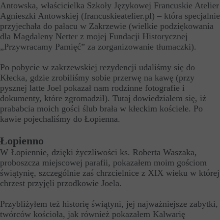
Antowska, właścicielka Szkoły Językowej Francuskie Atelier
Agnieszki Antowskiej (francuskieatelier.pl) – która specjalnie
przyjechała do pałacu w Zakrzewie (wielkie podziękowania
dla Magdaleny Netter z mojej Fundacji Historycznej
„Przywracamy Pamięć” za zorganizowanie tłumaczki).
Po pobycie w zakrzewskiej rezydencji udaliśmy się do
Kłecka, gdzie zrobiliśmy sobie przerwę na kawę (przy
pysznej latte Joel pokazał nam rodzinne fotografie i
dokumenty, które zgromadził). Tutaj dowiedziałem się, iż
prababcia moich gości ślub brała w kłeckim kościele. Po
kawie pojechaliśmy do Łopienna.
Łopienno
W Łopiennie, dzięki życzliwości ks. Roberta Waszaka,
proboszcza miejscowej parafii, pokazałem moim gościom
świątynię, szczególnie zaś chrzcielnice z XIX wieku w której
chrzest przyjęli przodkowie Joela.
Przybliżyłem też historię świątyni, jej najważniejsze zabytki,
twórców kościoła, jak również pokazałem Kalwarię