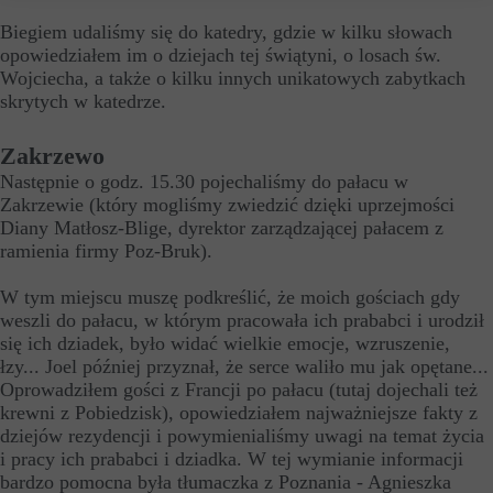
Biegiem udaliśmy się do katedry, gdzie w kilku słowach
opowiedziałem im o dziejach tej świątyni, o losach św.
Wojciecha, a także o kilku innych unikatowych zabytkach
skrytych w katedrze.
Zakrzewo
Następnie o godz. 15.30 pojechaliśmy do pałacu w
Zakrzewie (który mogliśmy zwiedzić dzięki uprzejmości
Diany Matłosz-Blige, dyrektor zarządzającej pałacem z
ramienia firmy Poz-Bruk).
W tym miejscu muszę podkreślić, że moich gościach gdy
weszli do pałacu, w którym pracowała ich prababci i urodził
się ich dziadek, było widać wielkie emocje, wzruszenie,
łzy... Joel później przyznał, że serce waliło mu jak opętane...
Oprowadziłem gości z Francji po pałacu (tutaj dojechali też
krewni z Pobiedzisk), opowiedziałem najważniejsze fakty z
dziejów rezydencji i powymienialiśmy uwagi na temat życia
i pracy ich prababci i dziadka. W tej wymianie informacji
bardzo pomocna była tłumaczka z Poznania - Agnieszka