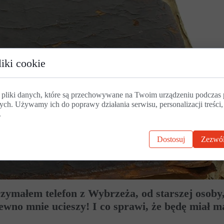
iki cookie
 pliki danych, które są przechowywane na Twoim urządzeniu podczas 
ych. Używamy ich do poprawy działania serwisu, personalizacji treści,
.
Dostosuj
Zezwól
trzymałem telefon z Wybrzeża, od starszej osoby,
ewno mnie ucieszy! I co sprawi, że będę miał ma