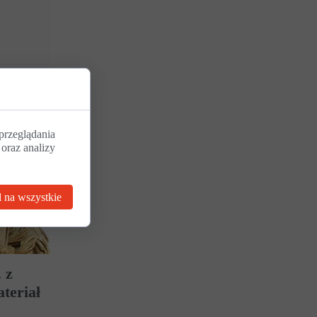
przeglądania
 oraz analizy
 na wszystkie
 z
teriał