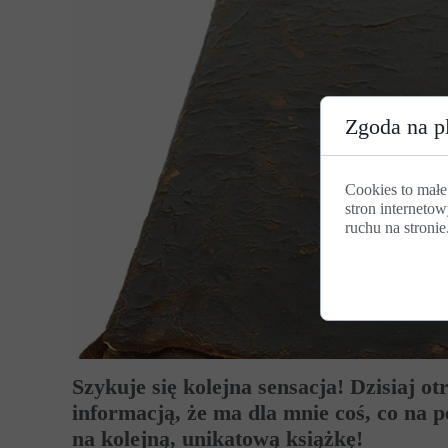
Zgoda na pl
Cookies to małe
stron internetow
ruchu na stronie
Szykuje się kolejna sensacja! Dzisiaj o
informacją, że ma dla mnie coś, co na p
na kolejną, unikatową książkę!