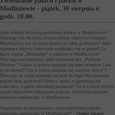
Zwiedzanie pałacu i parku w
Modliszewie - piątek, 30 sierpnia o
godz. 18.00.
Jakie sekrety skrywają podziemia pałacu w Modliszewie?
Dlaczego Jan Siciński, przedwojenny właściciel majątku
Modliszewo, już za życia zbudował sobie grobowiec? Jakie
tajemnice skrywa lodowania znajdująca się w parku? Co
łączy szpital „Dziekanka” z pałacem w Modliszewie?
Dlaczego przypałacowy park nazywany jest „Parkiem
Duchów”? Gdzie w pałacu znajduje się tajne przejście i kto
je zbudował? Czy w parku znajduje się „miejsce mocy”?
Dlaczego na stajni znajduje się herb Szeliga? Kto posadził
piękna aleję grabową? Gdzie w parku wygrzewają się
zaskrońce, a gdzie mieszkają puchacze? Na te i wiele innych
pytań odpowiedzi usłyszymy podczas zwiedzania zespołu
pałacowo-parkowego w Modliszewie.
Zapraszamy do poznawania z przewodnikiem zespołu
pałacowo-parkowego w Modliszewie?
– Osoby chcące