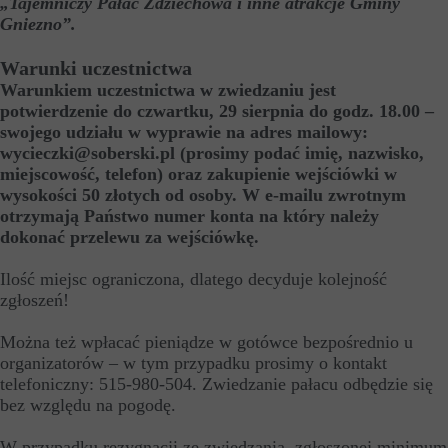
„Tajemniczy Pałac Zdziechowa i inne atrakcje Gminy
Gniezno”.
Warunki uczestnictwa
Warunkiem uczestnictwa w zwiedzaniu jest
potwierdzenie do czwartku, 29 sierpnia do godz. 18.00 –
swojego udziału w wyprawie na adres mailowy:
wycieczki@soberski.pl (prosimy podać imię, nazwisko,
miejscowość, telefon) oraz zakupienie wejściówki w
wysokości 50 złotych od osoby. W e-mailu zwrotnym
otrzymają Państwo numer konta na który należy
dokonać przelewu za wejściówkę.
Ilość miejsc ograniczona, dlatego decyduje kolejność
zgłoszeń!
Można też wpłacać pieniądze w gotówce bezpośrednio u
organizatorów – w tym przypadku prosimy o kontakt
telefoniczny: 515-980-504. Zwiedzanie pałacu odbędzie się
bez względu na pogodę.
W przypadku rezygnacji ze zwiedzania, zgłoszonej minimum